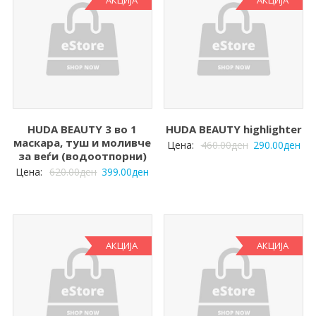
HUDA BEAUTY 3 во 1
HUDA BEAUTY highlighter
маскара, туш и моливче
Цена:
460.00
ден
290.00
ден
за веѓи (водоотпорни)
Цена:
620.00
ден
399.00
ден
АКЦИЈА
АКЦИЈА