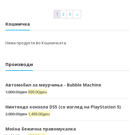
1
2
3
→
Кошничка
Нема продукти во Кошничката.
Производи
Автомобил за меурчиња - Bubble Machine
1,800.00
ден
999.00
ден
Нинтендо конзола DS5 (со изглед на PlayStation 5)
2,800.00
ден
1,499.00
ден
Моќна бежична правомукалка