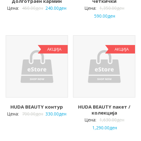
долготраен кармин
четкички
Цена:
460.00
ден
240.00
ден
Цена:
1,350.00
ден
590.00
ден
АКЦИЈА
АКЦИЈА
HUDA BEAUTY контур
HUDA BEAUTY пакет /
колекција
Цена:
700.00
ден
330.00
ден
Цена:
1,630.00
ден
1,290.00
ден