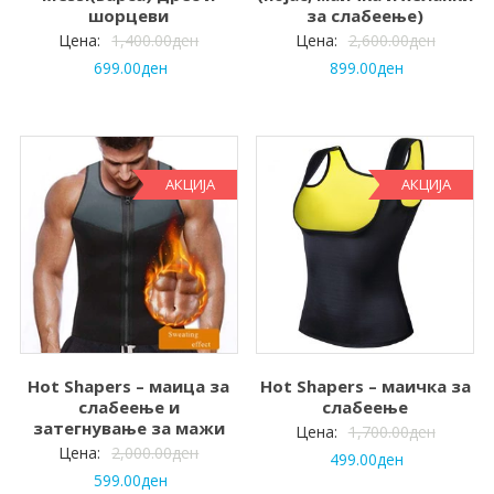
шорцеви
за слабеење)
Цена:
1,400.00
ден
Цена:
2,600.00
ден
699.00
ден
899.00
ден
АКЦИЈА
АКЦИЈА
Hot Shapers – маица за
Hot Shapers – маичка за
слабеење и
слабеење
затегнување за мажи
Цена:
1,700.00
ден
Цена:
2,000.00
ден
499.00
ден
599.00
ден