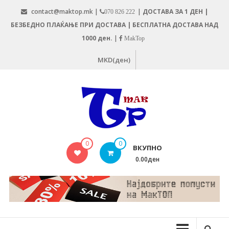
Skip
contact@maktop.mk |
|
ДОСТАВА ЗА 1 ДЕН |
070 826 222
to
БЕЗБЕДНО ПЛАЌАЊЕ ПРИ ДОСТАВА | БЕСПЛАТНА ДОСТАВА НАД
content
1000 ден.
|
MakTop
MKD(ден)
MAKTOP.MK
0
0
ВКУПНО
0.00ден