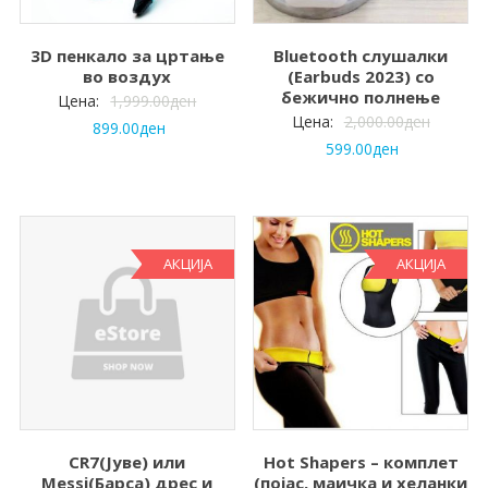
3D пенкало за цртање
Bluetooth слушалки
во воздух
(Earbuds 2023) со
бежично полнење
Цена:
1,999.00
ден
Цена:
2,000.00
ден
899.00
ден
599.00
ден
АКЦИЈА
АКЦИЈА
CR7(Јуве) или
Hot Shapers – комплет
Messi(Барса) дрес и
(појас, маичка и хеланки