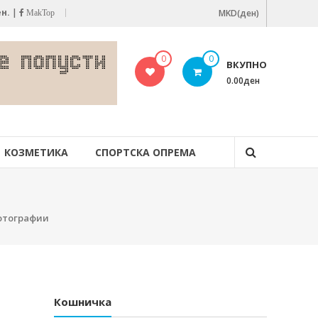
ен.
|
MKD(ден)
MakTop
0
0
ВКУПНО
0.00ден
КОЗМЕТИКА
СПОРТСКА ОПРЕМА
отографии
Кошничка