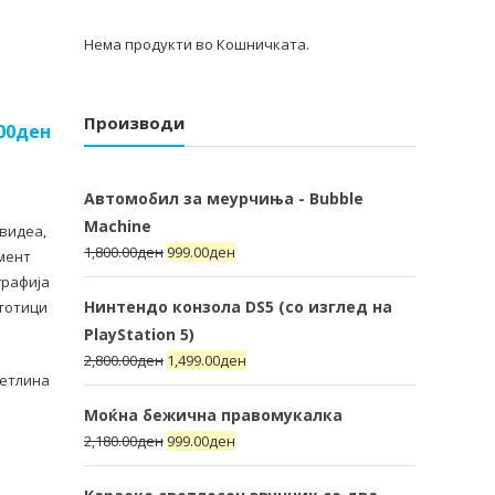
Нема продукти во Кошничката.
Производи
00
ден
Автомобил за меурчиња - Bubble
Machine
 видеа,
1,800.00
ден
999.00
ден
омент
графија
Нинтендо конзола DS5 (со изглед на
стотици
PlayStation 5)
2,800.00
ден
1,499.00
ден
ветлина
Моќна бежична правомукалка
2,180.00
ден
999.00
ден