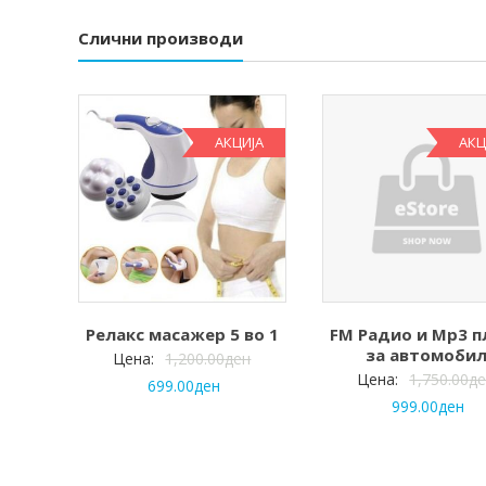
Слични производи
АКЦИЈА
АКЦ
Релакс масажер 5 во 1
FM Радио и Mp3 п
за автомоби
Цена:
1,200.00
ден
Цена:
1,750.00
д
699.00
ден
999.00
ден