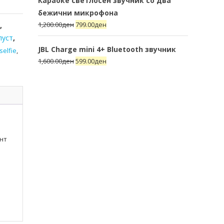
Караоке светлосен звучник со два
бежични микрофона
1,200.00
ден
799.00
ден
и
,
пуст
,
JBL Charge mini 4+ Bluetooth звучник
selfie
,
1,600.00
ден
599.00
ден
ент