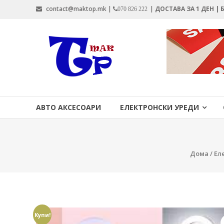
Skip
contact@maktop.mk |
|
ДОСТАВА ЗА 1 ДЕН |
070 826 222
to
content
MAKTOP.MK
АВТО АКСЕСОАРИ
ЕЛЕКТРОНСКИ УРЕДИ
Дома
/
Ел
Купи!