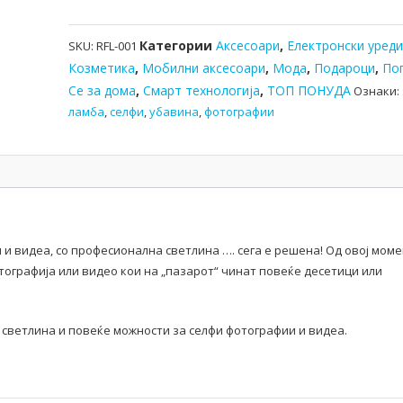
Категории
Аксесоари
,
Електронски уред
SKU:
RFL-001
Козметика
,
Мобилни аксесоари
,
Мода
,
Подароци
,
По
Се за дома
,
Смарт технологија
,
ТОП ПОНУДА
Ознаки:
ламба
,
селфи
,
убавина
,
фотографии
 и видеа, со професионална светлина …. сега е решена! Од овој мом
ографија или видео кои на „пазарот“ чинат повеќе десетици или
на светлина и повеќе можности за селфи фотографии и видеа.