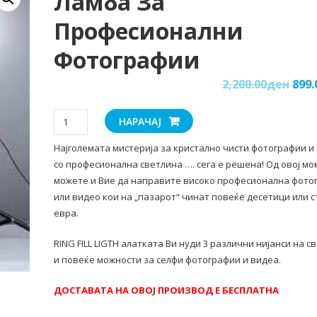
Ламба За
Професионални
Фотографии
2,200.00
ден
899.
Ламба
НАРАЧАЈ
за
Најголемата мистерија за кристално чисти фотографии и
професионални
со професионална светлина …. сега е решена! Од овој м
фотографии
можете и Вие да направите високо професионална фото
количина
или видео кои на „пазарот“ чинат повеќе десетици или 
евра.
RING FILL LIGTH алатката Ви нуди 3 различни нијанси на с
и повеќе можности за селфи фотографии и видеа.
ДОСТАВАТА НА ОВОЈ ПРОИЗВОД Е БЕСПЛАТНА