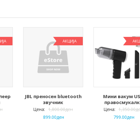
ИЈА
АКЦИЈА
АКЦ
леер
JBL преносен bluetooth
Мини вакум U
л
звучник
правосмукалк
ен
Цена:
1,800.00
ден
Цена:
1,350.00
д
899.00
ден
799.00
ден