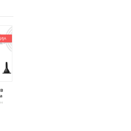
ИЈА
SB
а
ен