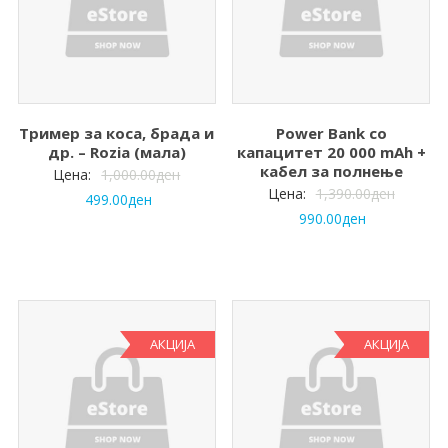
Тример за коса, брада и
Power Bank со
др. – Rozia (мала)
капацитет 20 000 mAh +
кабел за полнење
Цена:
1,000.00
ден
Цена:
1,390.00
ден
499.00
ден
990.00
ден
АКЦИЈА
АКЦИЈА