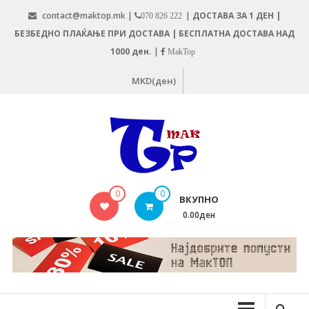
Skip
contact@maktop.mk |
|
ДОСТАВА ЗА 1 ДЕН |
070 826 222
to
БЕЗБЕДНО ПЛАЌАЊЕ ПРИ ДОСТАВА | БЕСПЛАТНА ДОСТАВА НАД
content
1000 ден.
|
MakTop
MKD(ден)
MAKTOP.MK
0
0
ВКУПНО
0.00ден