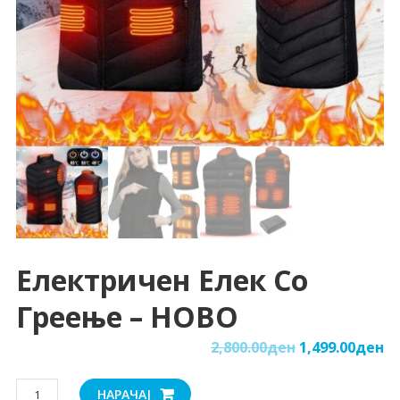
Електричен Елек Со
Греење – НОВО
2,800.00
ден
1,499.00
ден
Електричен
НАРАЧАЈ