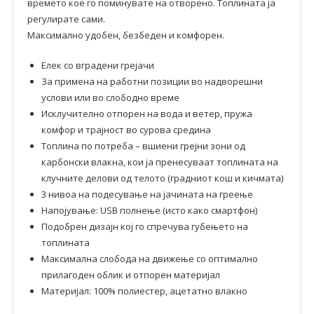
времето кое го поминувате на отворено. Топлината ја
регулирате сами.
Максимално удобен, безбеден и комфорен.
Елек со вградени грејачи
За примена на работни позиции во надворешни
услови или во слободно време
Исклучително отпорен на вода и ветер, пружа
комфор и трајност во сурова средина
Топлина по потреба – вшиени грејни зони од
карбонски влакна, кои ја пренесуваат топлината на
клучните делови од телото (градниот кош и кичмата)
3 нивоа на подесување на јачината на греење
Напојување: USB полнење (исто како смартфон)
Подобрен дизајн кој го спречува губењето на
топлината
Максимална слобода на движење со оптимално
прилагоден облик и отпорен материјал
Материјал: 100% полиестер, ацетатно влакно