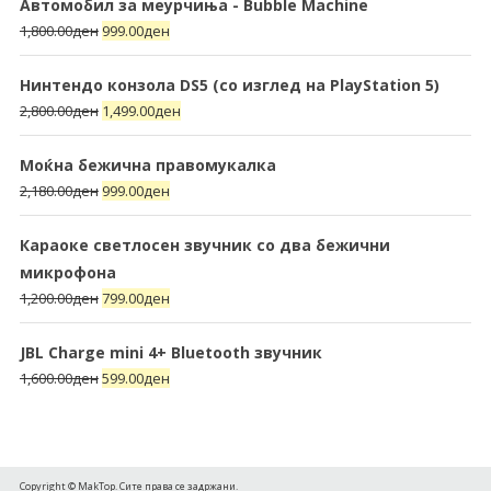
Автомобил за меурчиња - Bubble Machine
1,800.00
ден
999.00
ден
Нинтендо конзола DS5 (со изглед на PlayStation 5)
2,800.00
ден
1,499.00
ден
Моќна бежична правомукалка
2,180.00
ден
999.00
ден
Караоке светлосен звучник со два бежични
микрофона
1,200.00
ден
799.00
ден
JBL Charge mini 4+ Bluetooth звучник
1,600.00
ден
599.00
ден
Copyright © MakTop. Сите права се задржани.