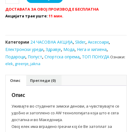
елек
ДОСТАВАТА ЗА ОВОЈ ПРОИЗВОД Е БЕСПЛАТНА
со
Акцијата трае уште:
11 мин.
греење
-
НОВО
количина
Категории
24 ЧАСОВНА АКЦИЈА
,
Slider
,
Аксесоари
,
Електронски уреди
,
Здравје
,
Мода
,
Нега и хигиена
,
Подароци
,
Попуст
,
Спортска опрема
,
ТОП ПОНУДА
Ознаки:
elek
,
greenje
,
jakna
Опис
Прегледи (0)
Опис
Уживајте во студените зимски денови, а чувствувајте се
удобно и затоплено со AW технологијата која што е сега
достапна и во Македонија.
Овој елек има вградено греачи кој ќе Ве затоплат за