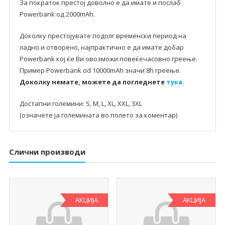
За пократок престој доволно е да имате и послаб
Powerbank од 2000mAh.
Доколку престојувате подолг временски период на
ладно и отворено, најпрактично е да имате добар
Powerbank кој ќе Ви овозможи повеќечасовно греење.
Пример Powerbank od 10000mAh значи 8h греење.
Доколку немате, можете да погледнете
тука.
Достапни големини: S, M, L, XL, XXL, 3XL
(означете ја големината во полето за коментар)
Слични производи
АКЦИЈА
АКЦИЈА