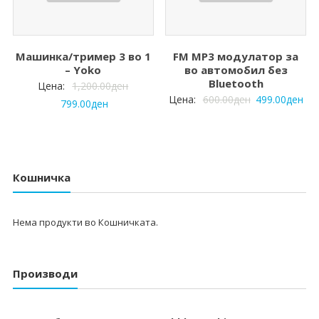
Машинка/тример 3 во 1
FM MP3 модулатор за
– Yoko
во автомобил без
Bluetooth
Цена:
1,200.00
ден
Цена:
600.00
ден
499.00
ден
799.00
ден
Кошничка
Нема продукти во Кошничката.
Производи