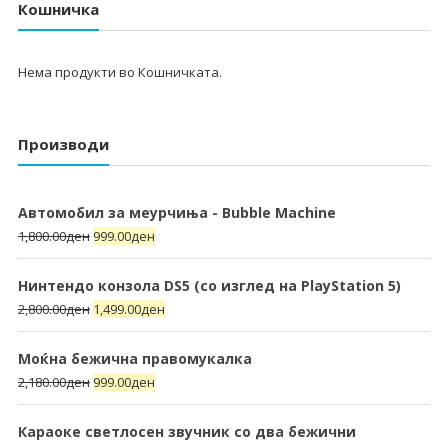
Кошничка
Нема продукти во Кошничката.
Производи
Автомобил за меурчиња - Bubble Machine
1,800.00
ден
999.00
ден
Нинтендо конзола DS5 (со изглед на PlayStation 5)
2,800.00
ден
1,499.00
ден
Моќна бежична правомукалка
2,180.00
ден
999.00
ден
Караоке светлосен звучник со два бежични