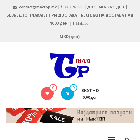
Skip
contact@maktop.mk |
|
ДОСТАВА ЗА 1 ДЕН |
070 826 222
to
БЕЗБЕДНО ПЛАЌАЊЕ ПРИ ДОСТАВА | БЕСПЛАТНА ДОСТАВА НАД
content
1000 ден.
|
MakTop
MKD(ден)
MAKTOP.MK
0
0
ВКУПНО
0.00ден