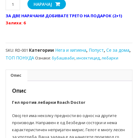
Средство
НАРАЧАЈ
против
ЗА ДВЕ НАРАЧАНИ ДОБИВАТЕ ТРЕТО НА ПОДАРОК (2+1)
лебарки
Залиха: 6
и
др.
инсекти
-
Категории
Нега и хигиена
,
Попуст
,
Се за дома
,
SKU:
RD-001
100%
ТОП ПОНУДА
Ознаки:
бубашваби
,
инсектицид
,
лебарки
ефикасно
количина
Опис
Опис
Гел против лебарки Roach Doctor
Овој гел има неколку предности во однос на другите
производи. Направен е од безбедни состојки и нема
карактеристичен непријатен мирис. Гелот е многу лесен
за употреба. Ваша задача е да нанесете производ со