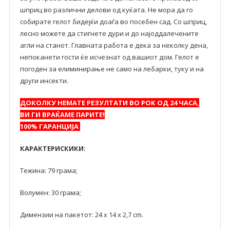
шприц во различни делови од куќата. Не мора да го
собирате гелот бидејќи доаѓа во посебен сад. Со шприц,
лесно можете да стигнете дури и до најоддалечените
агли на станот. Главната работа е дека за неколку дена,
непоканети гости ќе исчезнат од вашиот дом. Гелот е
погоден за елиминирање не само на лебарки, туку и на
други инсекти.
ДОКОЛКУ НЕМАТЕ РЕЗУЛТАТИ ВО РОК ОД 24 ЧАСА,
ВИ ГИ ВРАЌАМЕ ПАРИТЕ!
100% ГАРАНЦИЈА
КАРАКТЕРИСКИКИ:
Тежина: 79 грама;
Волумен: 30 грама;
Димензии на пакетот: 24 x 14 x 2,7 cm.