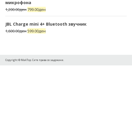
микрофона
1,200.00
ден
799.00
ден
JBL Charge mini 4+ Bluetooth звучник
1,600.00
ден
599.00
ден
Copyright © MakTop. Сите права се задржани.