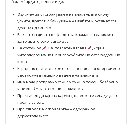
бакембардите, вегите и др.
Одличен за отстранување на влакенцата околу
усните, вратот, обликување на веѓите и останатите
делови од лицето.
Елегантен дизајн во форма на кармин за да можете
да го имате секогаш со вас.
Се состои од
18К позлатена глава
, која е
хипоалергенична и приспособлива на сите видови на
кожа.
Вграденото светло кое е составен дел од овој тример
овозможува темелно вадење на влакната.
Има мало ротирачко сечило со чија помош безболно
и нежно ќе ги отстраните влакната.
Практичен дизајн на кармин, па можете секаде да го
носите со вас.
Производот е хипоалерген – одобрен од
дерматолозите!