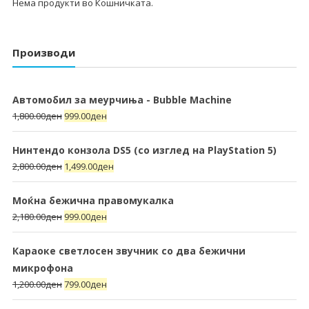
Нема продукти во Кошничката.
Производи
Автомобил за меурчиња - Bubble Machine
1,800.00
ден
999.00
ден
Нинтендо конзола DS5 (со изглед на PlayStation 5)
2,800.00
ден
1,499.00
ден
Моќна бежична правомукалка
2,180.00
ден
999.00
ден
Караоке светлосен звучник со два бежични
микрофона
1,200.00
ден
799.00
ден