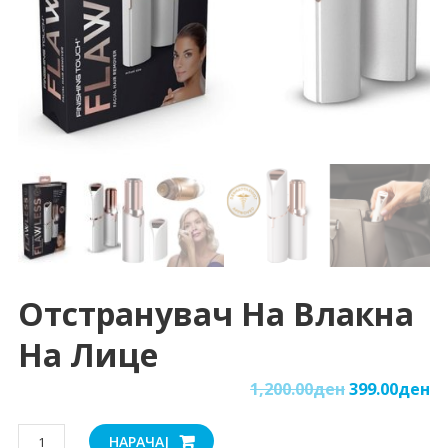
Отстранувач На Влакна
На Лице
1,200.00
ден
399.00
ден
Отстранувач
НАРАЧАЈ