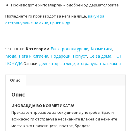
Производот е хипоалерген – одобрен од дерматолозите!
Погледнете го производот за нега на лице,
вакум за
отстранување на акни, црнки и др.
Категории
Електронски уреди
,
Козметика
,
SKU:
DL001
Мода
,
Нега и хигиена
,
Подароци
,
Попуст
,
Се за дома
,
ТОП
ПОНУДА
Ознаки:
деиплатор за лице
,
отстранувач на влакна
Опис
Опис
ИНОВАЦИЈА ВО КОЗМЕТИКАТА!
Прекрасен производ за секојдневна употреба! Брзо и
ефикасно ги отстранува несаканите влакна од нежните
места како надусниците, вратот, брадата,