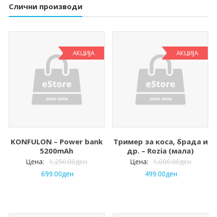
Слични производи
АКЦИЈА
АКЦИЈА
KONFULON – Power bank
Тример за коса, брада и
5200mAh
др. – Rozia (мала)
Цена:
1,250.00
ден
Цена:
1,000.00
ден
699.00
ден
499.00
ден