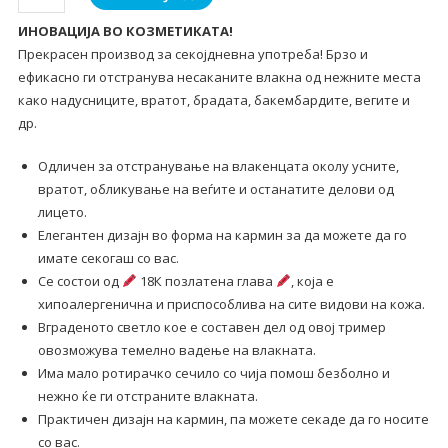
на
ИНОВАЦИЈА ВО КОЗМЕТИКАТА!
влакна
Прекрасен производ за секојдневна употреба! Брзо и
на
ефикасно ги отстранува несаканите влакна од нежните места
лице
како надусниците, вратот, брадата, бакембардите, вегите и
количина
др.
Одличен за отстранување на влакенцата околу усните,
вратот, обликување на веѓите и останатите делови од
лицето.
Елегантен дизајн во форма на кармин за да можете да го
имате секогаш со вас.
Се состои од
18К позлатена глава
, која е
хипоалергенична и приспособлива на сите видови на кожа.
Вграденото светло кое е составен дел од овој тример
овозможува темелно вадење на влакната.
Има мало ротирачко сечило со чија помош безболно и
нежно ќе ги отстраните влакната.
Практичен дизајн на кармин, па можете секаде да го носите
со вас.