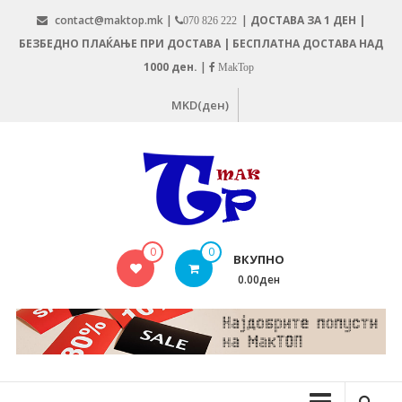
Skip
contact@maktop.mk |
|
ДОСТАВА ЗА 1 ДЕН |
070 826 222
to
БЕЗБЕДНО ПЛАЌАЊЕ ПРИ ДОСТАВА | БЕСПЛАТНА ДОСТАВА НАД
content
1000 ден.
|
MakTop
MKD(ден)
MAKTOP.MK
0
0
ВКУПНО
0.00ден