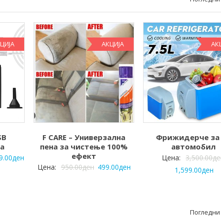
ЦИЈА
АКЦИЈА
АК
SB
F CARE – Универзална
Фрижидерче за
а
пена за чистење 100%
автомобил
ефект
9.00
ден
Цена:
3,500.00
де
Цена:
950.00
ден
499.00
ден
1,599.00
ден
Погледни 