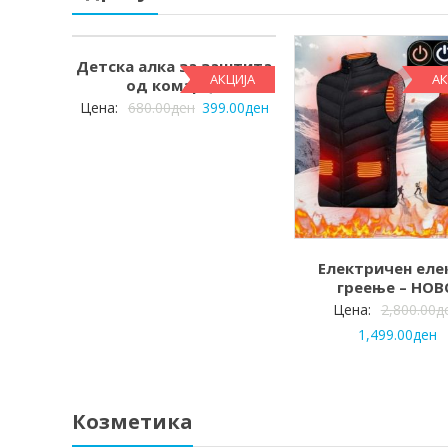
Детска алка за заштита
АКЦИЈА
АК
од комарци
Цена:
680.00
ден
399.00
ден
Електричен еле
греење – НОВ
Цена:
2,800.00
д
1,499.00
ден
Козметика