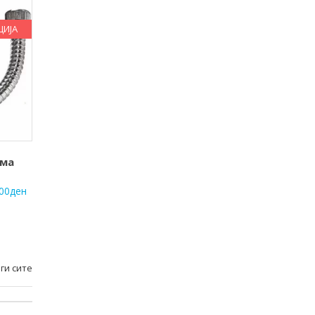
ЦИЈА
шма
.00
ден
ги сите