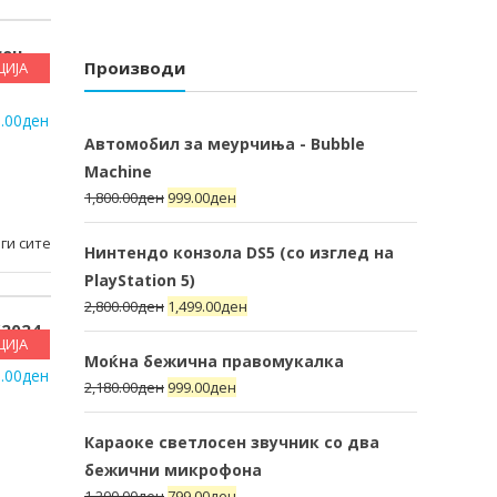
сен
Производи
ЦИЈА
жични
.00
ден
Автомобил за меурчиња - Bubble
Machine
1,800.00
ден
999.00
ден
ги сите
Нинтендо конзола DS5 (со изглед на
PlayStation 5)
2,800.00
ден
1,499.00
ден
(2024
ЦИЈА
Моќна бежична правомукалка
.00
ден
2,180.00
ден
999.00
ден
Караоке светлосен звучник со два
бежични микрофона
1,200.00
ден
799.00
ден