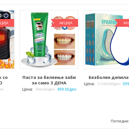
ЦИЈА
АКЦИЈА
АК
к со
Паста за белеење заби
Безболен депила
О
за само 3 ДЕНА
Цена:
1,150.00
ден
399
ен
Цена:
850.00
ден
499.00
ден
Погледни 