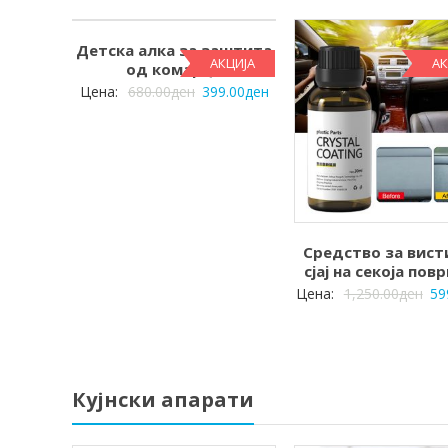
Детска алка за заштита
АКЦИЈА
АК
од комарци
Цена:
680.00
ден
399.00
ден
Средство за вист
сјај на секоја по
Цена:
1,250.00
ден
59
Кујнски апарати