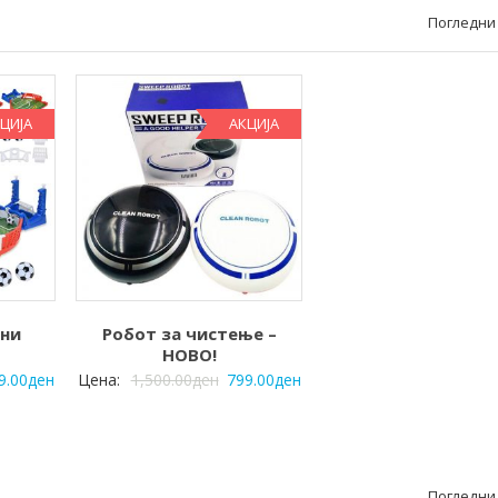
Погледни 
ЦИЈА
АКЦИЈА
ини
Робот за чистење –
НОВО!
9.00
ден
Цена:
1,500.00
ден
799.00
ден
Погледни 