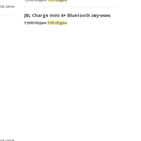
ги сите
JBL Charge mini 4+ Bluetooth звучник
1,600.00
ден
599.00
ден
ги сите