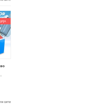
ЦИЈА
 во
н
ги сите