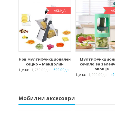
АКЦИЈА
АК
Нов мултифункционален
Мултифункцион
сецко – Мандолин
сечило за зеленч
овошје
Цена:
1,750.00
ден
699.00
ден
Цена:
1,200.00
ден
49
Мобилни аксесоари