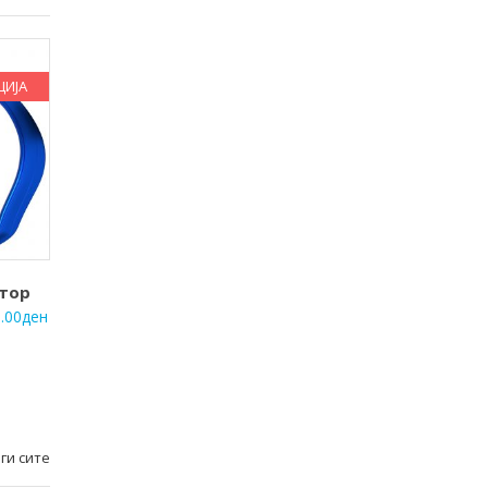
ЦИЈА
тор
.00
ден
ги сите