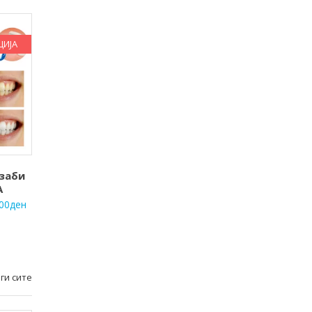
ЦИЈА
 заби
А
.00
ден
ги сите