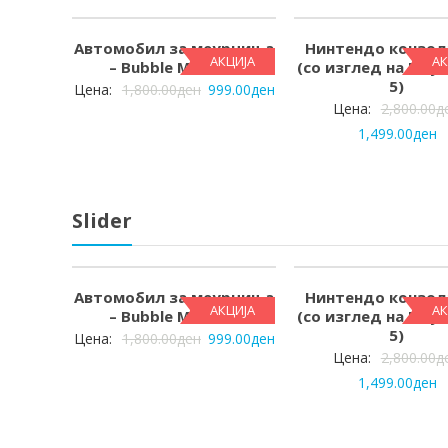
Автомобил за меурчиња
Нинтендо конзол
АКЦИЈА
АК
– Bubble Machine
(со изглед на PlayS
5)
Цена:
1,800.00
ден
999.00
ден
Цена:
2,800.00
д
1,499.00
ден
Slider
Автомобил за меурчиња
Нинтендо конзол
АКЦИЈА
АК
– Bubble Machine
(со изглед на PlayS
5)
Цена:
1,800.00
ден
999.00
ден
Цена:
2,800.00
д
1,499.00
ден