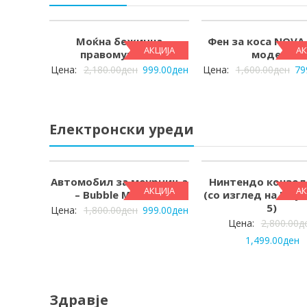
Моќна бежична
Фен за коса NOVA 
АКЦИЈА
АК
правомукалка
модел)
Цена:
2,180.00
ден
999.00
ден
Цена:
1,600.00
ден
79
Електронски уреди
Автомобил за меурчиња
Нинтендо конзол
АКЦИЈА
АК
– Bubble Machine
(со изглед на PlayS
5)
Цена:
1,800.00
ден
999.00
ден
Цена:
2,800.00
д
1,499.00
ден
Здравје