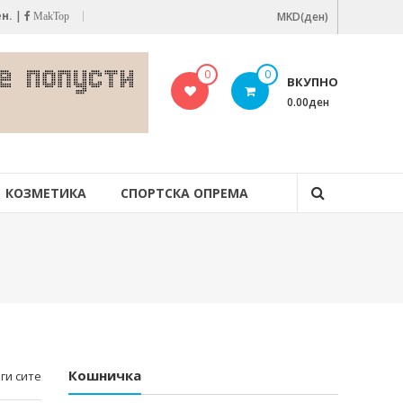
ен.
|
MKD(ден)
MakTop
0
0
ВКУПНО
0.00ден
КОЗМЕТИКА
СПОРТСКА ОПРЕМА
Кошничка
ги сите