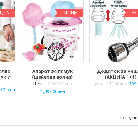
ЦИЈА
АКЦИЈА
АК
ално
Апарат за памук
Додаток за че
ук и
(шеќерна волна)
(АКЦИЈА 1+1)
Цена:
2,200.00
ден
Цена:
950.00
ден
399
9.00
ден
1,499.00
ден
Погледни 