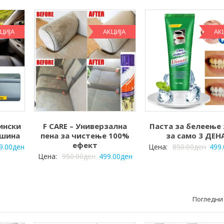
ЦИЈА
АКЦИЈА
АК
ински
F CARE – Универзална
Паста за белеење
вршина
пена за чистење 100%
за само 3 ДЕН
ефект
9.00
ден
Цена:
850.00
ден
499
Цена:
950.00
ден
499.00
ден
Погледни 