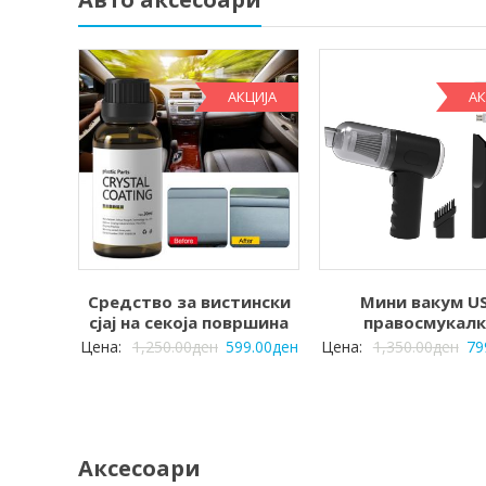
АКЦИЈА
АК
Средство за вистински
Мини вакум U
сјај на секоја површина
правосмукалк
Цена:
1,250.00
ден
599.00
ден
Цена:
1,350.00
ден
79
Аксесоари