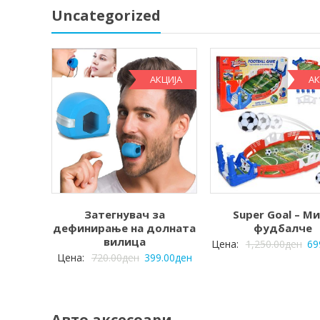
Uncategorized
АКЦИЈА
АК
Затегнувач за
Super Goal – М
дефинирање на долната
фудбалче
вилица
Цена:
1,250.00
ден
69
Цена:
720.00
ден
399.00
ден
Авто аксесоари