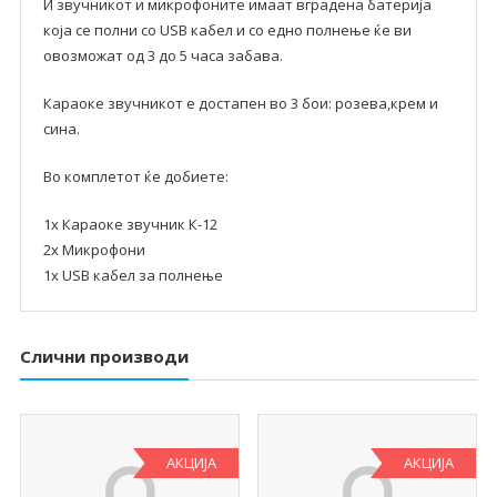
И звучникот и микрофоните имаат вградена батерија
која се полни со USB кабел и со едно полнење ќе ви
овозможат од 3 до 5 часа забава.
Караоке звучникот е достапен во 3 бои: розева,крем и
сина.
Во комплетот ќе добиете:
1х Караоке звучник К-12
2х Микрофони
1х USB кабел за полнење
Слични производи
АКЦИЈА
АКЦИЈА