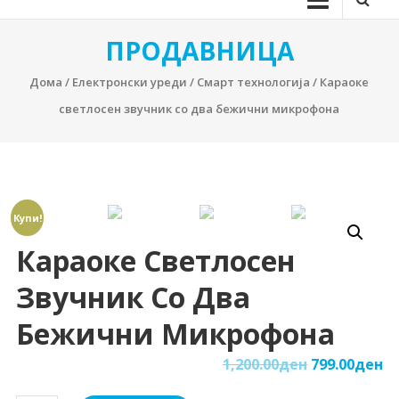
ПРОДАВНИЦА
Дома
/
Електронски уреди
/
Смарт технологија
/ Караоке
светлосен звучник со два бежични микрофона
Купи!
Караоке Светлосен
Звучник Со Два
Бежични Микрофона
1,200.00
ден
799.00
ден