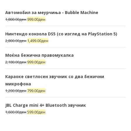
Автомобил за меурчиња - Bubble Machine
1,800.00
ден
999.00
ден
Нинтендо конзола DS5 (со изглед на PlayStation 5)
2,800.00
ден
1,499.00
ден
Моќна бежична правомукалка
2,180.00
ден
999.00
ден
Караоке светлосен звучник со два бежични
микрофона
1,200.00
ден
799.00
ден
JBL Charge mini 4+ Bluetooth звучник
1,600.00
ден
599.00
ден