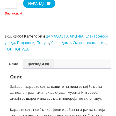
Караоке
НАРАЧАЈ
светлосен
Залиха: 4
звучник
со
два
бежични
Категории
24 ЧАСОВНА АКЦИЈА
,
Електронски
SKU:
KS-001
микрофона
уреди
,
Подароци
,
Попуст
,
Се за дома
,
Смарт технологија
,
количина
ТОП ПОНУДА
Опис
Прегледи (0)
Опис
Забавен караоке сет за вашите најмили со кој ќе можат
да пеат, играат или пак да слушат музика. Интересен
дизајн со шарени лед светла и неверојатно силен звук.
Караоке сетот со 2 микрофони е забавна играчка со која
децата ќе можат да ги пеат омилените песни. Сетот се