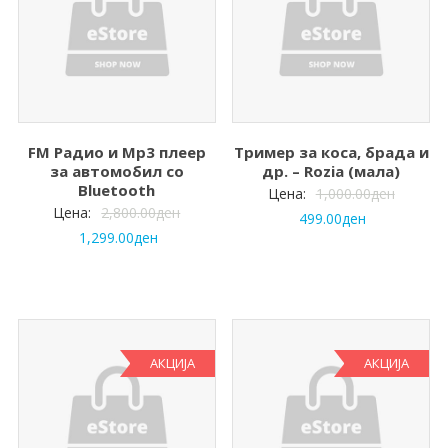
FM Радио и Mp3 плеер
Тример за коса, брада и
за автомобил со
др. – Rozia (мала)
Bluetooth
Цена:
1,000.00
ден
Цена:
2,800.00
ден
499.00
ден
1,299.00
ден
АКЦИЈА
АКЦИЈА