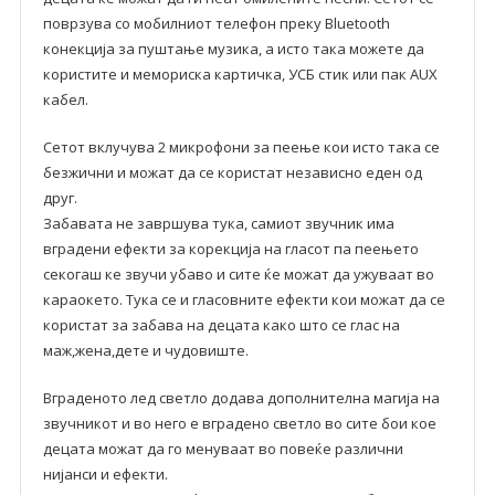
поврзува со мобилниот телефон преку Bluetooth
конекција за пуштање музика, а исто така можете да
користите и мемориска картичка, УСБ стик или пак AUX
кабел.
Сетот вклучува 2 микрофони за пеење кои исто така се
безжични и можат да се користат независно еден од
друг.
Забавата не завршува тука, самиот звучник има
вградени ефекти за корекција на гласот па пеењето
секогаш ке звучи убаво и сите ќе можат да ужуваат во
караокето. Тука се и гласовните ефекти кои можат да се
користат за забава на децата како што се глас на
маж,жена,дете и чудовиште.
Вграденото лед светло додава дополнителна магија на
звучникот и во него е вградено светло во сите бои кое
децата можат да го менуваат во повеќе различни
нијанси и ефекти.