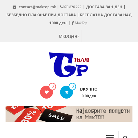
Skip
contact@maktop.mk |
|
ДОСТАВА ЗА 1 ДЕН |
070 826 222
to
БЕЗБЕДНО ПЛАЌАЊЕ ПРИ ДОСТАВА | БЕСПЛАТНА ДОСТАВА НАД
content
1000 ден.
|
MakTop
MKD(ден)
MAKTOP.MK
0
0
ВКУПНО
0.00ден