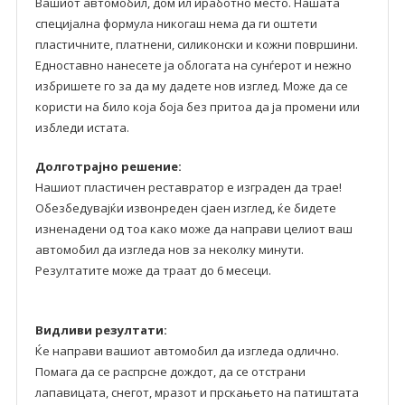
Вашиот автомобил, дом ил иработно место. Нашата
специјална формула никогаш нема да ги оштети
пластичните, платнени, силиконски и кожни површини.
Едноставно нанесете ја облогата на сунѓерот и нежно
избришете го за да му дадете нов изглед. Може да се
користи на било која боја без притоа да ја промени или
избледи истата.
Долготрајно решение:
Нашиот пластичен реставратор е изграден да трае!
Обезбедувајќи извонреден сјаен изглед, ќе бидете
изненадени од тоа како може да направи целиот ваш
автомобил да изгледа нов за неколку минути.
Резултатите може да траат до 6 месеци.
Видливи резултати:
Ќе направи вашиот автомобил да изгледа одлично.
Помага да се распрсне дождот, да се отстрани
лапавицата, снегот, мразот и прскањето на патиштата