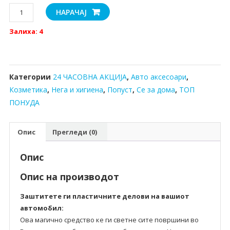
Средство
НАРАЧАЈ
за
Залиха: 4
вистински
сјај
на
секоја
Категории
24 ЧАСОВНА АКЦИЈА
,
Авто аксесоари
,
површина
Козметика
,
Нега и хигиена
,
Попуст
,
Се за дома
,
ТОП
количина
ПОНУДА
Опис
Прегледи (0)
Опис
Опис на производот
Заштитете ги пластичните делови на вашиот
автомобил:
Ова магично средство ке ги светне сите површини во