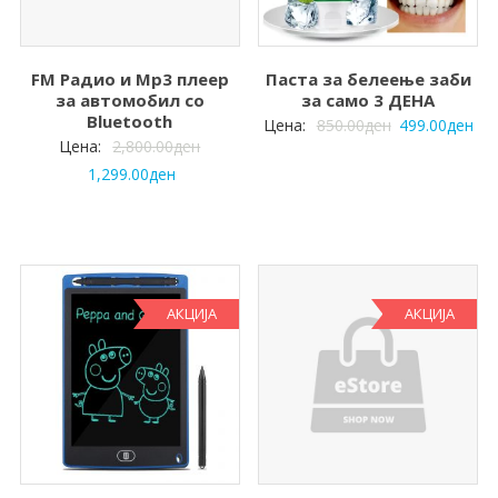
FM Радио и Mp3 плеер
Паста за белеење заби
за автомобил со
за само 3 ДЕНА
Bluetooth
Цена:
850.00
ден
499.00
ден
Цена:
2,800.00
ден
1,299.00
ден
АКЦИЈА
АКЦИЈА