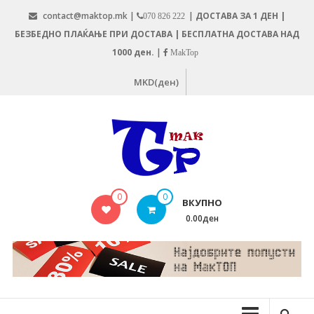
Skip
contact@maktop.mk |
|
ДОСТАВА ЗА 1 ДЕН |
070 826 222
to
БЕЗБЕДНО ПЛАЌАЊЕ ПРИ ДОСТАВА | БЕСПЛАТНА ДОСТАВА НАД
content
1000 ден.
|
MakTop
MKD(ден)
MAKTOP.MK
0
0
ВКУПНО
0.00ден