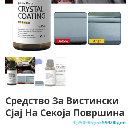
Средство За Вистински
Сјај На Секоја Површина
1,250.00
ден
599.00
ден