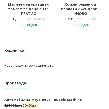
Магичен едукативен
Кожен ремен од
таблет за деца * 1+1
познати брендови –
ГРАТИС
*НОВО
Цена:
1,150.00
ден
Цена:
2,500.00
ден
599.00
ден
799.00
ден
Кошничка
Нема продукти во Кошничката.
Производи
Автомобил за меурчиња - Bubble Machine
1,800.00
ден
999.00
ден