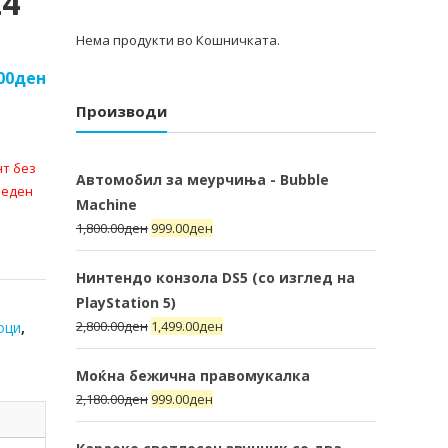
24
Нема продукти во Кошничката.
00
ден
Производи
нт без
Автомобил за меурчиња - Bubble
 еден
Machine
1,800.00
ден
999.00
ден
Нинтендо конзола DS5 (со изглед на
PlayStation 5)
2,800.00
ден
1,499.00
ден
оци
,
Моќна бежична правомукалка
2,180.00
ден
999.00
ден