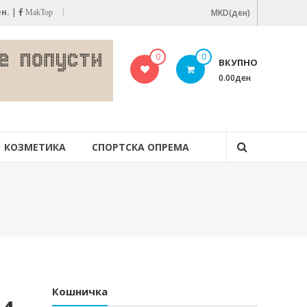
ен.
|
MKD(ден)
MakTop
0
0
ВКУПНО
0.00ден
КОЗМЕТИКА
СПОРТСКА ОПРЕМА
Кошничка