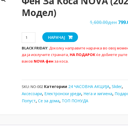
Фен За Коса NOVA (20
Модел)
1,600.00
ден
799.
Фен
НАРАЧАЈ
за
BLACK FRIDAY
:
Доколку направите нарачка во овој моме
коса
да ја исклучите страната,
НА ПОДАРОК
ќе добиете уште
NOVA
ваков
NOVA фен
за коса.
(2024
модел)
количина
Категории
24 ЧАСОВНА АКЦИЈА
,
Slider
,
SKU:
NO-002
Аксесоари
,
Електронски уреди
,
Нега и хигиена
,
Подар
Попуст
,
Се за дома
,
ТОП ПОНУДА