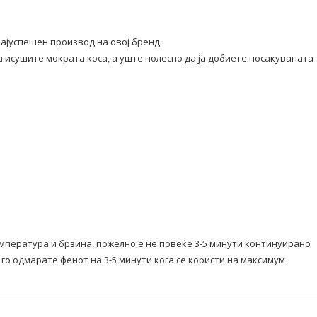
ајуспешен производ на овој бренд.
а исушите мократа коса, а уште полесно да ја добиете посакуваната
емпература и брзина, пожелно е не повеќе 3-5 минути континуирано
го одмарате фенот на 3-5 минути кога се користи на максимум