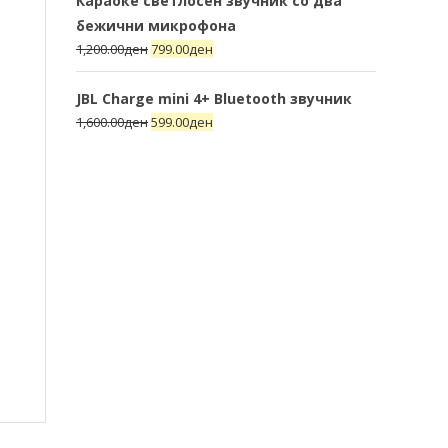
Караоке светлосен звучник со два
бежични микрофона
1,200.00
ден
799.00
ден
JBL Charge mini 4+ Bluetooth звучник
1,600.00
ден
599.00
ден