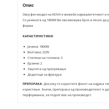
Опис
Овој фен модел на NOVA е можеби најквалитетниот и н
Со јачината од 1800W Ви овозможува брзо и лесно да ј
форма.
КАРАКТЕРИСТИКИ:
Јачина: 1800W
Волтажа: 220V
Степени на топлина: 3
Брзини: 2
Заштита од прегревање
Додатоци за фризура
ПРЕПОРАКА:
Доколку го користите фенот на најјака т
користење. Значи, препорака од производителот е да 
перформанси, за подолг век на производот.