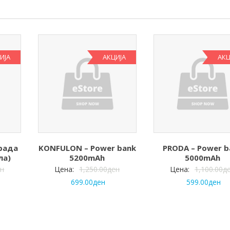
ИЈА
АКЦИЈА
АКЦ
брада
KONFULON – Power bank
PRODA – Power b
ла)
5200mAh
5000mAh
ен
Цена:
1,250.00
ден
Цена:
1,100.00
д
699.00
ден
599.00
ден