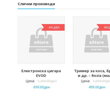
Слични производи
АКЦИЈА
АКЦ
Електронска цигара
Тример за коса, 
EVOD
и др. – Rozia (ма
Цена:
1,260.00
ден
Цена:
1,000.00
д
699.00
ден
499.00
ден