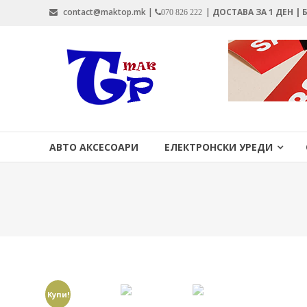
Skip
contact@maktop.mk |
|
ДОСТАВА ЗА 1 ДЕН |
070 826 222
to
content
MAKTOP.MK
АВТО АКСЕСОАРИ
ЕЛЕКТРОНСКИ УРЕДИ
Купи!