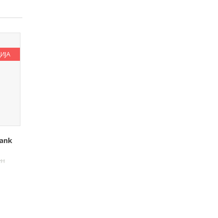
ИЈА
ank
ен