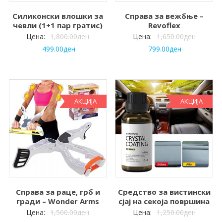
Силиконски влошки за
Справа за вежбње –
чевли (1+1 пар гратис)
Revoflex
Цена:
1,800.00
ден
Цена:
1,650.00
ден
499.00
ден
799.00
ден
АКЦИЈА
АКЦИЈА
Справа за раце, грб и
Средство за вистински
гради – Wonder Arms
сјај на секоја површина
Цена:
1,500.00
ден
Цена:
1,250.00
ден