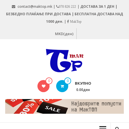
Skip
contact@maktop.mk |
|
ДОСТАВА ЗА 1 ДЕН |
070 826 222
to
БЕЗБЕДНО ПЛАЌАЊЕ ПРИ ДОСТАВА | БЕСПЛАТНА ДОСТАВА НАД
content
1000 ден.
|
MakTop
MKD(ден)
MAKTOP.MK
0
0
ВКУПНО
0.00ден