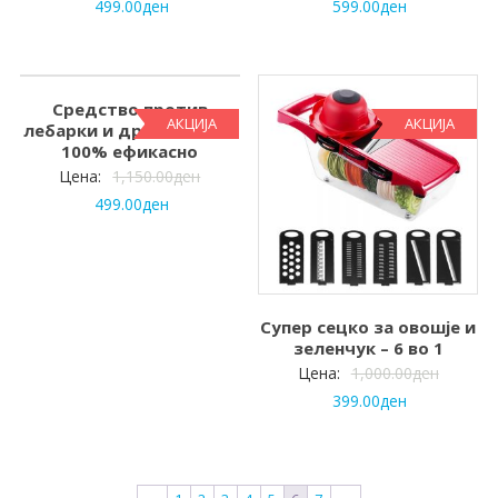
499.00
ден
599.00
ден
Средство против
АКЦИЈА
АКЦИЈА
лебарки и др. инсекти –
100% ефикасно
Цена:
1,150.00
ден
499.00
ден
Супер сецко за овошје и
зеленчук – 6 во 1
Цена:
1,000.00
ден
399.00
ден