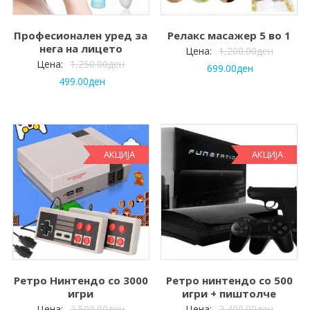
Професионален уред за
Релакс масажер 5 во 1
нега на лицето
Цена:
1,200.00
ден
Цена:
1,250.00
ден
699.00
ден
499.00
ден
АКЦИЈА
АКЦИЈА
Ретро Нинтендо со 3000
Ретро нинтендо со 500
игри
игри + пиштолче
Цена:
2,500.00
ден
Цена:
2,400.00
ден