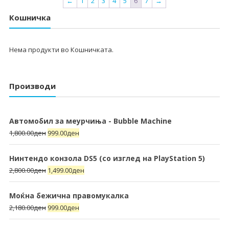
←
1
2
3
4
5
6
7
→
Кошничка
Нема продукти во Кошничката.
Производи
Автомобил за меурчиња - Bubble Machine
1,800.00
ден
999.00
ден
Нинтендо конзола DS5 (со изглед на PlayStation 5)
2,800.00
ден
1,499.00
ден
Моќна бежична правомукалка
2,180.00
ден
999.00
ден