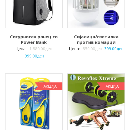
Сигурносен ранец со
Сијалица/светилка
Power Bank
против комарци
Цена:
1,880.00
ден
Цена:
850.00
ден
399.00
ден
999.00
ден
АКЦИЈА
АКЦИЈА