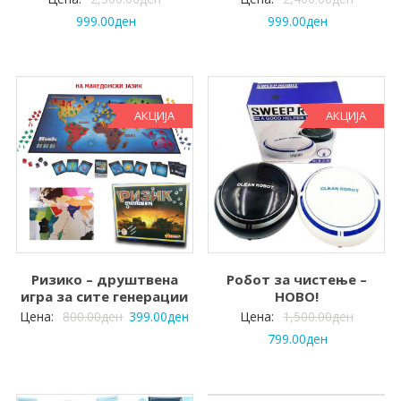
999.00
ден
999.00
ден
АКЦИЈА
АКЦИЈА
Ризико – друштвена
Робот за чистење –
игра за сите генерации
НОВО!
Цена:
800.00
ден
399.00
ден
Цена:
1,500.00
ден
799.00
ден