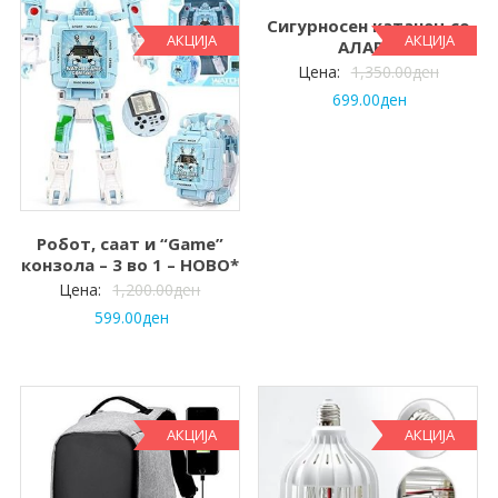
Сигурносен катанец со
АКЦИЈА
АКЦИЈА
АЛАРМ
Цена:
1,350.00
ден
699.00
ден
Робот, саат и “Game”
конзола – 3 во 1 – НОВО*
Цена:
1,200.00
ден
599.00
ден
АКЦИЈА
АКЦИЈА