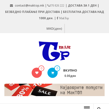
Skip
contact@maktop.mk |
|
ДОСТАВА ЗА 1 ДЕН |
070 826 222
to
БЕЗБЕДНО ПЛАЌАЊЕ ПРИ ДОСТАВА | БЕСПЛАТНА ДОСТАВА НАД
content
1000 ден.
|
MakTop
MKD(ден)
MAKTOP.MK
0
0
ВКУПНО
0.00ден