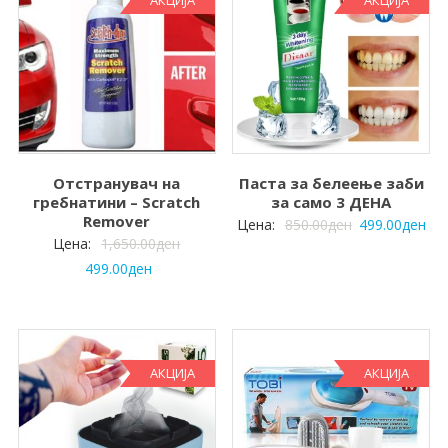
Отстранувач на
Паста за белеење заби
гребнатини – Scratch
за само 3 ДЕНА
Remover
Цена:
850.00
ден
499.00
ден
Цена:
1,650.00
ден
499.00
ден
АКЦИЈА
АКЦИЈА