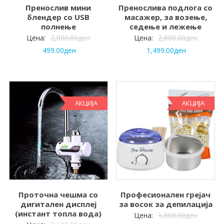
Пренослив мини
Пренослива подлога со
блендер со USB
масажер, за возење,
полнење
седење и лежење
Цена:
2,000.00
ден
Цена:
2,800.00
ден
499.00
ден
1,499.00
ден
АКЦИЈА
АКЦИЈА
Проточна чешма со
Професионален грејач
дигитален дисплеј
за восок за депилација
(инстант топла вода)
Цена:
1,800.00
ден