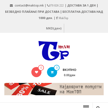
Skip
contact@maktop.mk |
|
ДОСТАВА ЗА 1 ДЕН |
070 826 222
to
БЕЗБЕДНО ПЛАЌАЊЕ ПРИ ДОСТАВА | БЕСПЛАТНА ДОСТАВА НАД
content
1000 ден.
|
MakTop
MKD(ден)
MAKTOP.MK
0
0
ВКУПНО
0.00ден