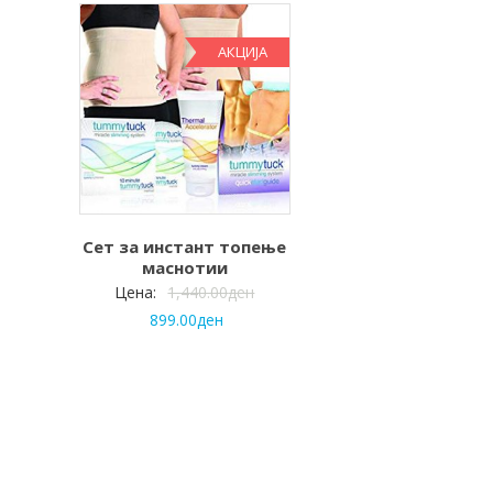
АКЦИЈА
Сет за инстант топење
маснотии
Цена:
1,440.00
ден
899.00
ден