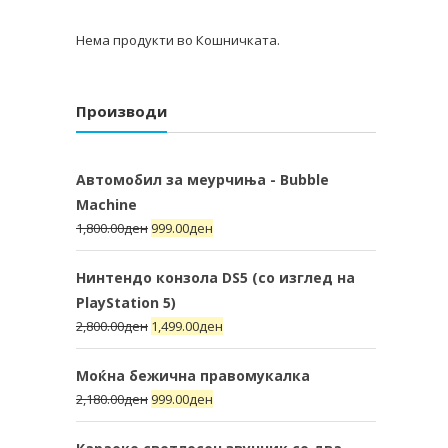
Нема продукти во Кошничката.
Производи
Автомобил за меурчиња - Bubble
Machine
1,800.00
ден
999.00
ден
Нинтендо конзола DS5 (со изглед на
PlayStation 5)
2,800.00
ден
1,499.00
ден
Моќна бежична правомукалка
2,180.00
ден
999.00
ден