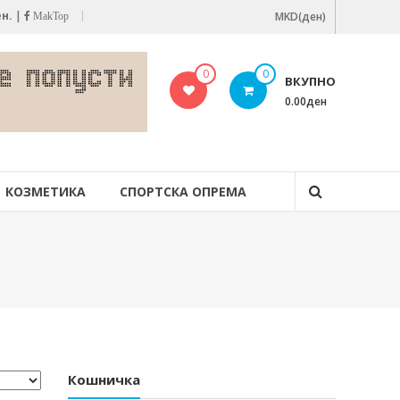
ен.
|
MKD(ден)
MakTop
0
0
ВКУПНО
0.00ден
КОЗМЕТИКА
СПОРТСКА ОПРЕМА
Кошничка