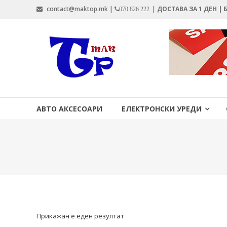
Skip
contact@maktop.mk |
|
ДОСТАВА ЗА 1 ДЕН |
070 826 222
to
content
MAKTOP.MK
АВТО АКСЕСОАРИ
ЕЛЕКТРОНСКИ УРЕДИ
Прикажан е еден резултат