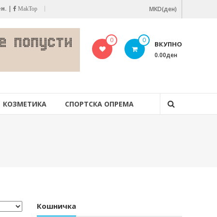
ен.
|
MKD(ден)
MakTop
0
0
ВКУПНО
0.00ден
КОЗМЕТИКА
СПОРТСКА ОПРЕМА
Кошничка