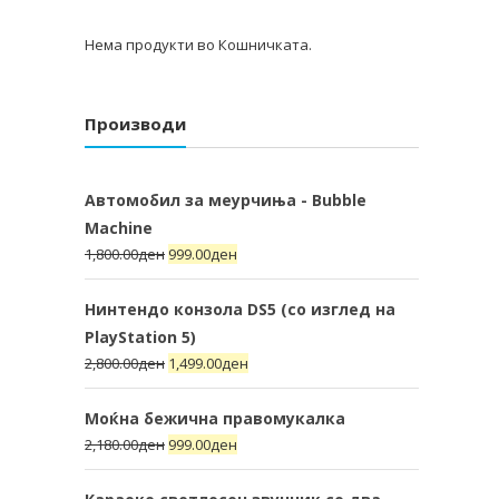
Нема продукти во Кошничката.
Производи
Автомобил за меурчиња - Bubble
Machine
1,800.00
ден
999.00
ден
Нинтендо конзола DS5 (со изглед на
PlayStation 5)
2,800.00
ден
1,499.00
ден
Моќна бежична правомукалка
2,180.00
ден
999.00
ден