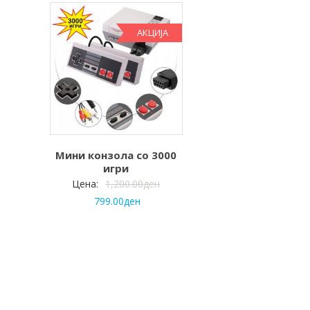
АКЦИЈА
Мини конзола со 3000
игри
Цена:
1,200.00
ден
799.00
ден