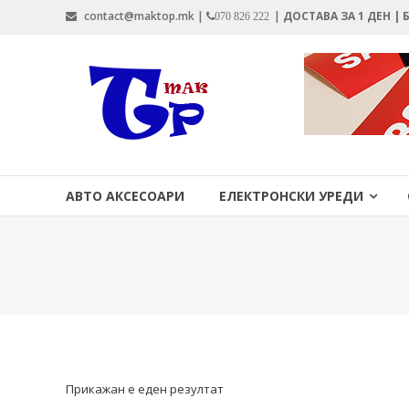
Skip
contact@maktop.mk |
|
ДОСТАВА ЗА 1 ДЕН |
070 826 222
to
content
MAKTOP.MK
АВТО АКСЕСОАРИ
ЕЛЕКТРОНСКИ УРЕДИ
Прикажан е еден резултат