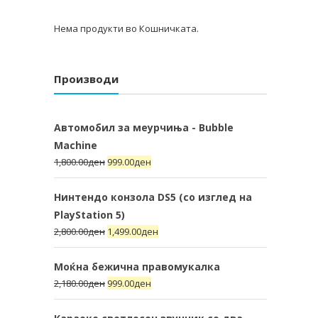
Нема продукти во Кошничката.
Производи
Автомобил за меурчиња - Bubble
Machine
1,800.00
ден
999.00
ден
Нинтендо конзола DS5 (со изглед на
PlayStation 5)
2,800.00
ден
1,499.00
ден
Моќна бежична правомукалка
2,180.00
ден
999.00
ден