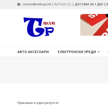
Skip
contact@maktop.mk |
|
ДОСТАВА ЗА 1 ДЕН |
070 826 222
to
content
MAKTOP.MK
АВТО АКСЕСОАРИ
ЕЛЕКТРОНСКИ УРЕДИ
Прикажан е еден резултат