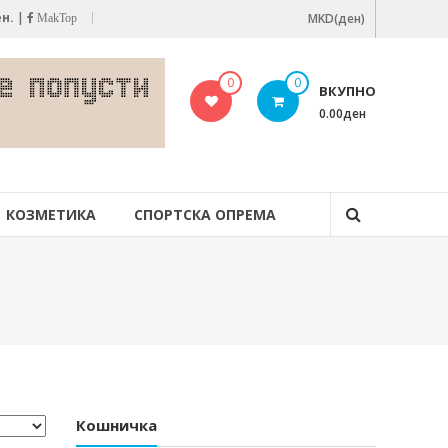
ен.
|
MKD(ден)
MakTop
0
0
ВКУПНО
0.00ден
КОЗМЕТИКА
СПОРТСКА ОПРЕМА
Кошничка