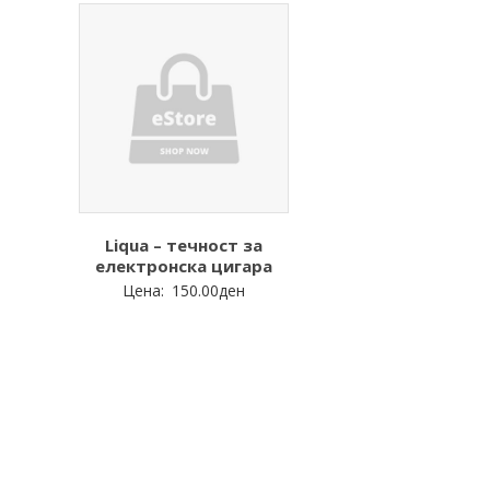
Liqua – течност за
електронска цигара
Цена:
150.00
ден