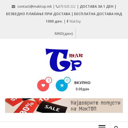
Skip
contact@maktop.mk |
|
ДОСТАВА ЗА 1 ДЕН |
070 826 222
to
БЕЗБЕДНО ПЛАЌАЊЕ ПРИ ДОСТАВА | БЕСПЛАТНА ДОСТАВА НАД
content
1000 ден.
|
MakTop
MKD(ден)
MAKTOP.MK
0
0
ВКУПНО
0.00ден