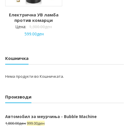
Електрична УВ ламба
против комарци
Цена:
1,300.00
ден
599.00
ден
Кошничка
Нема продукти во Кошничката.
Производи
Автомобил за меурчиња - Bubble Machine
1,800.00
ден
999.00
ден