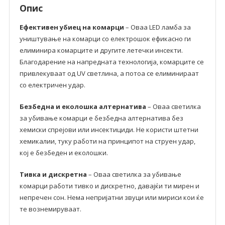
Опис
Ефективен убиец на комарци
– Оваа LED ламба за
уништување на комарци со електрошок ефикасно ги
елиминира комарците и другите летечки инсекти.
Благодарение на напредната технологија, комарците се
привлекуваат од UV светлина, а потоа се елиминираат
со електричен удар.
Безбедна и еколошка алтернатива
– Оваа светилка
за убивање комарци е безбедна алтернатива без
хемиски спрејови или инсектициди. Не користи штетни
хемикалии, туку работи на принципот на струен удар,
кој е безбеден и еколошки.
Тивка и дискретна
– Оваа светилка за убивање
комарци работи тивко и дискретно, давајќи ти мирен и
непречен сон. Нема непријатни звуци или мириси кои ќе
те вознемируваат.