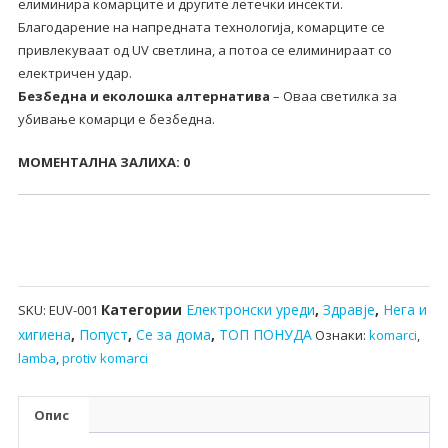
елиминира комарците и другите летечки инсекти.
комарци
Благодарение на напредната технологија, комарците се
количина
привлекуваат од UV светлина, а потоа се елиминираат со
електричен удар.
Безбедна и еколошка алтернатива
– Оваа светилка за
убивање комарци е безбедна.
МОМЕНТАЛНА ЗАЛИХА: 0
Категории
Електронски уреди
,
Здравје
,
Нега и
SKU:
EUV-001
хигиена
,
Попуст
,
Се за дома
,
ТОП ПОНУДА
Ознаки:
komarci
,
lamba
,
protiv komarci
Опис