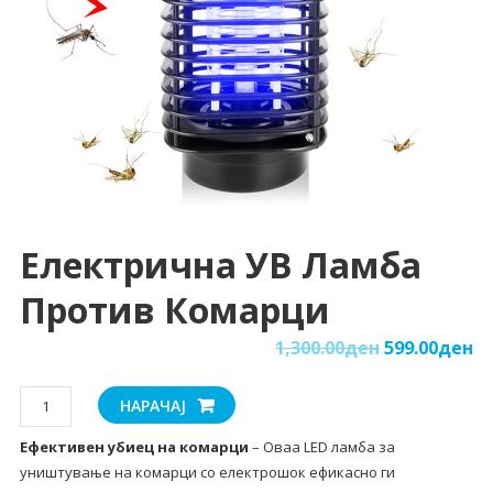
Електрична УВ Ламба
Против Комарци
1,300.00
ден
599.00
ден
Електрична
НАРАЧАЈ
УВ
Ефективен убиец на комарци
– Оваа LED ламба за
ламба
уништување на комарци со електрошок ефикасно ги
против