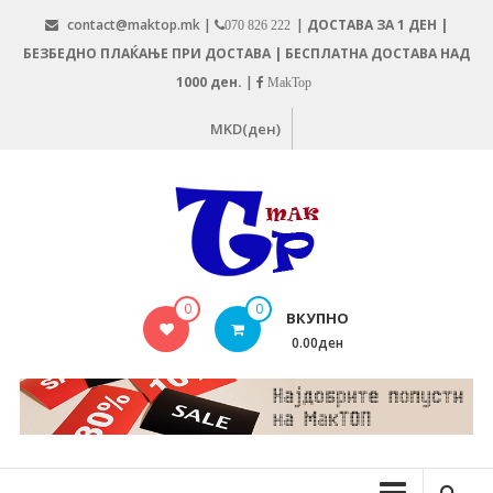
Skip
contact@maktop.mk |
|
ДОСТАВА ЗА 1 ДЕН |
070 826 222
to
БЕЗБЕДНО ПЛАЌАЊЕ ПРИ ДОСТАВА | БЕСПЛАТНА ДОСТАВА НАД
content
1000 ден.
|
MakTop
MKD(ден)
MAKTOP.MK
0
0
ВКУПНО
0.00ден