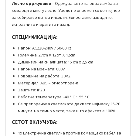
Лесно одржување
– Одржувањето на оваа ламба за
комарци е многу лесно. Уредот е опремен со контејнер
за собирање мртви инсекти. Едноставно извади го,
испразни го и врати го назад.
СПЕЦИФИКАЦИЈА:
Напон: AC220-240V / 50-60Hz
Големина: 27cm X 12cm X 12cm
Димензии на сијалицата: 15 cm x 2,5 cm
Напон на мрежата: 800V
Површина на работа: 30м2
Материјал: ABS – огноотпорен!
Заштита: IP20
Работна температура: -40 ° C ~ 55 ° C
Се препорачува светилката да свети најмалку 15-20
минути. на темно место, така што ефектот е 100%
СЕТОТ ВКЛУЧУВА:
1x Електрична светилка против комарци со кабел за