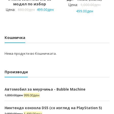
модел по избор
Цена:
1,000.00
ден
Цена:
680.00
ден
499.00
ден
499.00
ден
Кошничка
Нема продукти во Кошничката.
Производи
Автомобил за меурчиња - Bubble Machine
1,800.00
ден
999.00
ден
Нинтендо конзола DS5 (со изглед на PlayStation 5)
2,800.00
ден
1,499.00
ден