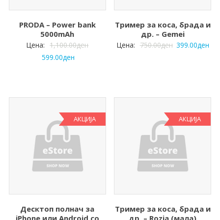
PRODA – Power bank
Тример за коса, брада и
5000mAh
др. – Gemei
Цена:
1,100.00
ден
Цена:
750.00
ден
399.00
ден
599.00
ден
АКЦИЈА
АКЦИЈА
Десктоп полнач за
Тример за коса, брада и
iPhone или Android со
др. – Rozia (мала)