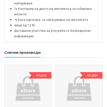
напојување
1x Контејнер на дното на светилката за собирање
инсекти
1x Кука одозгора, за закачување на светилката
жица од 1,5 М
Доставени упатства за употреба со безбедносни
информации
Слични производи
АКЦИЈА
АКЦИЈА