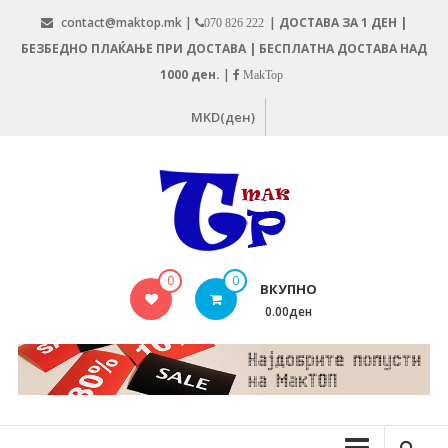
Skip
contact@maktop.mk |
|
ДОСТАВА ЗА 1 ДЕН |
070 826 222
to
БЕЗБЕДНО ПЛАЌАЊЕ ПРИ ДОСТАВА | БЕСПЛАТНА ДОСТАВА НАД
content
1000 ден.
|
MakTop
MKD(ден)
MAKTOP.MK
0
0
ВКУПНО
0.00ден