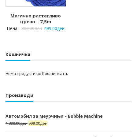
Магично растегливо
црево – 7,5m
Цена:
800.00
ден
499.00
ден
Кошничка
Нема продукти во Кошничката.
Производи
Автомобил за меурчиња - Bubble Machine
1,800.00
ден
999.00
ден