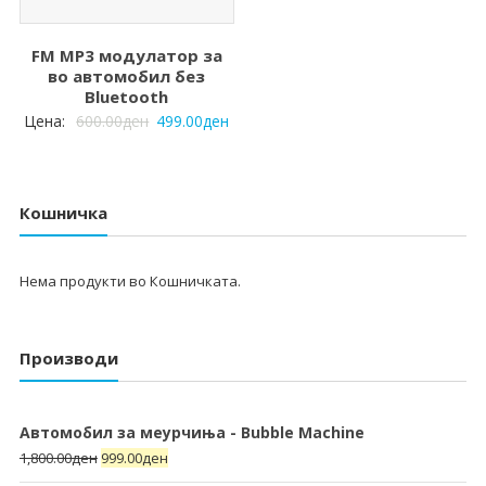
FM MP3 модулатор за
во автомобил без
Bluetooth
Цена:
600.00
ден
499.00
ден
Кошничка
Нема продукти во Кошничката.
Производи
Автомобил за меурчиња - Bubble Machine
1,800.00
ден
999.00
ден