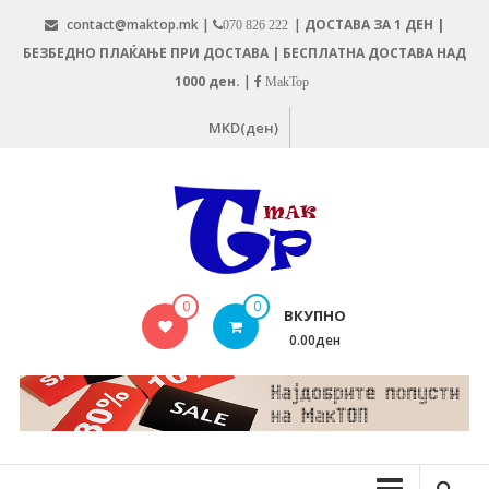
Skip
contact@maktop.mk |
|
ДОСТАВА ЗА 1 ДЕН |
070 826 222
to
БЕЗБЕДНО ПЛАЌАЊЕ ПРИ ДОСТАВА | БЕСПЛАТНА ДОСТАВА НАД
content
1000 ден.
|
MakTop
MKD(ден)
MAKTOP.MK
0
0
ВКУПНО
0.00ден