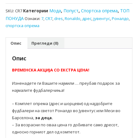
Категории
Мода
,
Попуст
,
Спортска опрема
,
ТОП
SKU:
CR7
ПОНУДА
Ознаки:
7
,
CR7
,
dres
,
Ronaldo
,
дрес
,
јувентус
,
Роналдо
,
спортска опрема
Опис
Прегледи (0)
Опис
ВРЕМЕНСКА АКЦИЈА СО ЕКСТРА ЦЕНА!
Изненадете ги Вашите најмили … преубав подарок за
најмалите фудбалерчиња!
– Комплет опрема (дрес и шорцеви) од најдобрите
фудбалери на светот Роналдо во Јувентус или Меси во
Барселона,
за деца.
– За возрасни по оваа цена го добивате само дресот,
односно горниот дел од компетот.