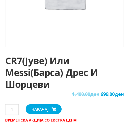
CR7(Јуве) Или
Messi(Барса) Дрес И
Шорцеви
1,400.00
ден
699.00
ден
CR7(Јуве)
НАРАЧАЈ
или
ВРЕМЕНСКА АКЦИЈА СО ЕКСТРА ЦЕНА!
Messi(Барса)
дрес