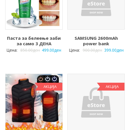
Паста за белеење заби
SAMSUNG 2600mAh
за само 3 ДЕНА
power bank
Цена:
850.00
ден
499.00
ден
Цена:
900.00
ден
399.00
ден
АКЦИЈА
АКЦИЈА