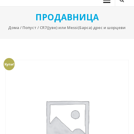
ПРОДАВНИЦА
Дома
/
Попуст
/ CR7(Јуве) или Messi(Барса) дрес и шорцеви
Купи!