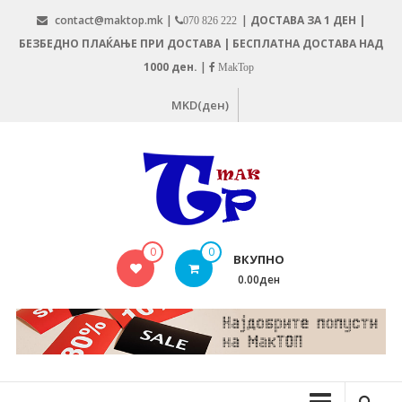
Skip
contact@maktop.mk |
|
ДОСТАВА ЗА 1 ДЕН |
070 826 222
to
БЕЗБЕДНО ПЛАЌАЊЕ ПРИ ДОСТАВА | БЕСПЛАТНА ДОСТАВА НАД
content
1000 ден.
|
MakTop
MKD(ден)
MAKTOP.MK
0
0
ВКУПНО
0.00ден