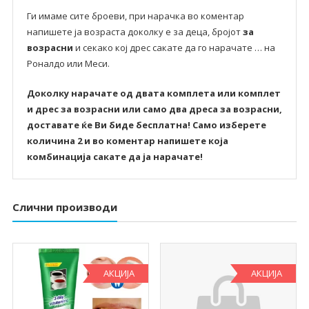
Ги имаме сите броеви, при нарачка во коментар
напишете ја возраста доколку е за деца, бројот
за
возрасни
и секако кој дрес сакате да го нарачате … на
Роналдо или Меси.
Доколку нарачате од двата комплета или комплет
и дрес за возрасни или само два дреса за возрасни,
доставате ќе Ви биде бесплатна! Само изберете
количина 2 и во коментар напишете која
комбинација сакате да ја нарачате!
Слични производи
АКЦИЈА
АКЦИЈА