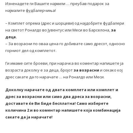
Изненадете ги Вашите најмили … преубав подарок за
и
најмалите фудбалерчиња!
шорцеви
количина
– Комплет опрема (дрес и шорцеви) од најдобрите фудбалери
на светот Роналдо во Јувентус или Меси во Барселона,
за
деца.
– За возрасни по оваа цена го добивате само дресот, односно
горниот дел од комплетот.
Ги имаме сите броеви, при нарачка во коментар напишете ја
возраста доколку е за деца, бројот
за возрасни
и секако кој
дрес сакате да го нарачате … на Роналдо или Меси.
Доколку нарачате од двата комплета или комплет и
дрес за возрасни или само два дреса за возрасни,
доставате ќе Ви биде бесплатна! Само изберете
количина 2 и во коментар напишете која комбинација
сакате да ја нарачате!