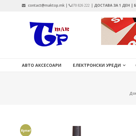
Skip
contact@maktop.mk |
|
ДОСТАВА ЗА 1 ДЕН |
070 826 222
to
content
MAKTOP.MK
АВТО АКСЕСОАРИ
ЕЛЕКТРОНСКИ УРЕДИ
До
Купи!