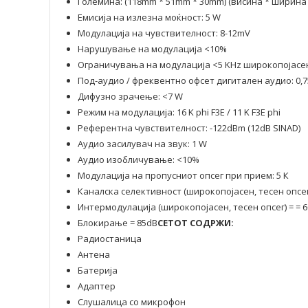
Големина: (118mm * 51mm * 30mm) (висина * ширина
Емисија на излезна моќност: 5 W
Модулација на чувствителност: 8-12mV
Нарушување на модулација <10%
Ограничувања на модулација <5 KHz широкопојасен,
Под-аудио / фреквентно офсет дигитален аудио: 0,75
Дифузно зрачење: <7 W
Режим на модулација: 16 K phi F3E / 11 K F3E phi
Референтна чувствителност: -122dBm (12dB SINAD)
Аудио засилувач на звук: 1 W
Аудио изобличување: <10%
Модулација на пропусниот опсег при прием: 5 К
Каналска селективност (широкопојасен, тесен опсег)
Интермодулација (широкопојасен, тесен опсег) = = 
Блокирање = 85dB
СЕТОТ СОДРЖИ:
Радиостаница
Антена
Батерија
Адаптер
Слушалица со микрофон