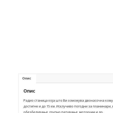
Опис
Опис
Радио станица која што Ви озможува двонасочна комун
достигне и до 15 км. Исклучиво погодни за планинари
обезбедување, групно патување, моторџии и др.