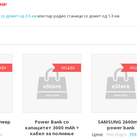
НА!
со домет од 3-5 км
или пар радио станици со домет од 1-3 км.
ИЈА
АКЦИЈА
АКЦ
леер
Power Bank со
SAMSUNG 2600
л
капацитет 3000 mAh +
power bank
кабел за полнење
ен
Цена:
900.00
ден
399