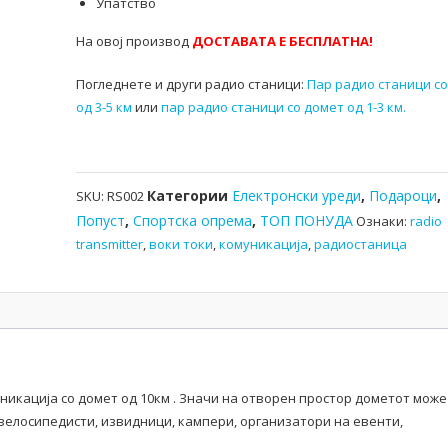
Упатство
На овој производ
ДОСТАВАТА Е БЕСПЛАТНА!
Погледнете и други радио станици:
Пар радио станици с
од 3-5 км
или
пар радио станици со домет од 1-3 км.
Категории
Електронски уреди
,
Подароци
,
SKU:
RS002
Попуст
,
Спортска опрема
,
ТОП ПОНУДА
Ознаки:
radio
transmitter
,
воки токи
,
комуникација
,
радиостаница
икација со домет од 10км . Значи на отворен простор дометот може
, велосипедисти, извидници, кампери, организатори на евенти,