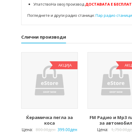
УпатствоНа овој производ
ДОСТАВАТА Е БЕСПЛАТ
Погледнете и други радио станици:
Пар радио станици 
Слични производи
АКЦИЈА
АКЦ
Ќерамичка пегла за
FM Радио и Mp3 п
коса
за автомоби
Цена:
800.00
ден
399.00
ден
Цена:
1,750.00
д