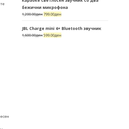
Караоке светлосен звучник со два
ите
бежични микрофона
1,200.00
ден
799.00
ден
JBL Charge mini 4+ Bluetooth звучник
1,600.00
ден
599.00
ден
тесен