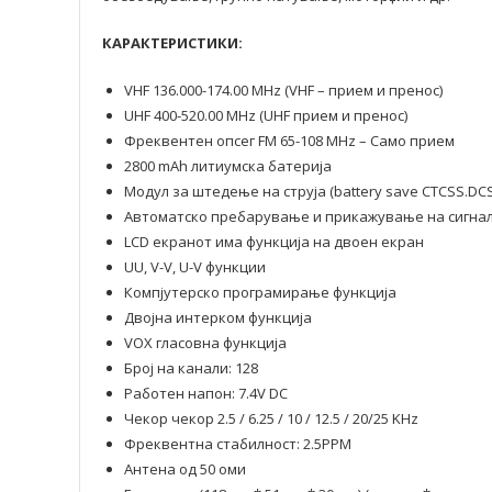
КАРАКТЕРИСТИКИ:
VHF 136.000-174.00 MHz (VHF – прием и пренос)
UHF 400-520.00 MHz (UHF прием и пренос)
Фреквентен опсег FM 65-108 MHz – Само прием
2800 mAh литиумска батерија
Модул за штедење на струја (battery save CTCSS.DCS
Автоматско пребарување и прикажување на сигнал
LCD екранот има функција на двоен екран
UU, V-V, U-V функции
Компјутерско програмирање функција
Двојна интерком функција
VOX гласовна функција
Број на канали: 128
Работен напон: 7.4V DC
Чекор чекор 2.5 / 6.25 / 10 / 12.5 / 20/25 KHz
Фреквентна стабилност: 2.5PPM
Антена од 50 оми