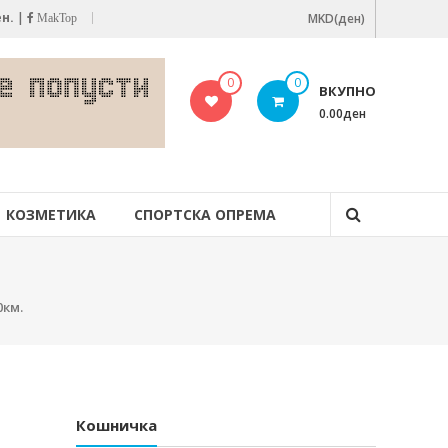
ен.
|
MKD(ден)
MakTop
0
0
ВКУПНО
0.00ден
КОЗМЕТИКА
СПОРТСКА ОПРЕМА
0км.
Кошничка