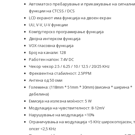
Автоматско пребарување и прикажување на сигналн
функции на CTCSS / DCS
LCD екранот има функција на двоен екран
UU, V-V, U-V функции
Компјутерско програмирање функција
Двојна интерком функција
VOX гласовна функција
Број на канали: 128
Работен напон: 7.4V DC
Чекор чекор 2.5 / 6.25 / 10 / 12.5 / 20/25 KHz
Фреквентна стабилност: 2.5PPM
Антена од 50 оми
Големина: (118mm * 51mm * 30mm) (висина * ширина *
дебелина)
Емисија на излезна моќност: 5 W
Модулација на чувствителност: 8-12mV
Нарушување на модулација <10%
Ограничувања на модулација <5 KHz широкопојасен, 
опсег <2,5 KHz