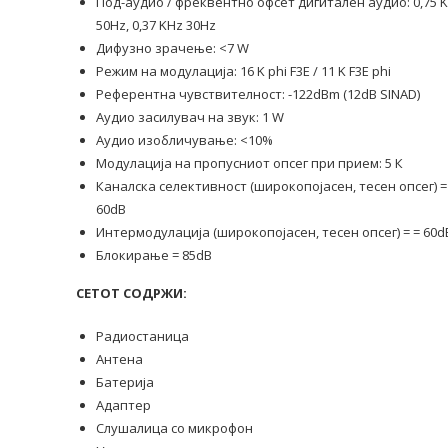
Под-аудио / фреквентно офсет дигитален аудио: 0,75 
50Hz, 0,37 KHz 30Hz
Дифузно зрачење: <7 W
Режим на модулација: 16 K phi F3E / 11 K F3E phi
Референтна чувствителност: -122dBm (12dB SINAD)
Аудио засилувач на звук: 1 W
Аудио изобличување: <10%
Модулација на пропусниот опсег при прием: 5 К
Каналска селективност (широкопојасен, тесен опсег) =
60dB
Интермодулација (широкопојасен, тесен опсег) = = 60d
Блокирање = 85dB
СЕТОТ СОДРЖИ:
Радиостаница
Антена
Батерија
Адаптер
Слушалица со микрофон