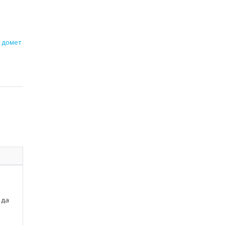
о домет
 да