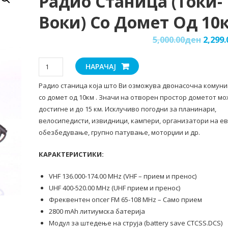
Радио Станица (Токи-
Воки) Со Домет Од 10
5,000.00
ден
2,299.
Радио
НАРАЧАЈ
станица
Радио станица која што Ви озможува двонасочна комуни
(Токи-
со домет од 10км . Значи на отворен простор дометот мо
воки)
достигне и до 15 км. Исклучиво погодни за планинари,
со
велосипедисти, извидници, кампери, организатори на ев
домет
обезбедување, групно патување, моторџии и др.
од
10км.
КАРАКТЕРИСТИКИ:
количина
VHF 136.000-174.00 MHz (VHF – прием и пренос)
UHF 400-520.00 MHz (UHF прием и пренос)
Фреквентен опсег FM 65-108 MHz – Само прием
2800 mAh литиумска батерија
Модул за штедење на струја (battery save CTCSS.DCS)