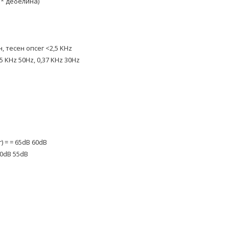
 * дебелина)
 тесен опсег <2,5 KHz
 KHz 50Hz, 0,37 KHz 30Hz
 = = 65dB 60dB
60dB 55dB