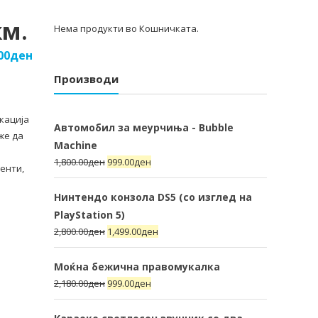
км.
Нема продукти во Кошничката.
00
ден
Производи
кација
Автомобил за меурчиња - Bubble
же да
Machine
1,800.00
ден
999.00
ден
енти,
Нинтендо конзола DS5 (со изглед на
PlayStation 5)
2,800.00
ден
1,499.00
ден
Моќна бежична правомукалка
2,180.00
ден
999.00
ден