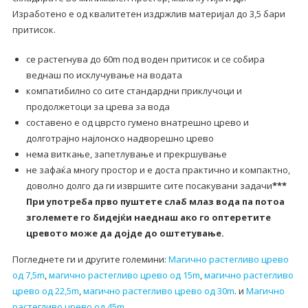
Изработено е од квалитетен издржлив материјал до 3,5 бари
притисок.
се растегнува до 60m под воден притисок и се собира
веднаш по исклучување на водата
компатибилно со сите стандардни приклучоци и
продолжетоци за црева за вода
составено е од цврсто гумено внатрешно црево и
долготрајно најлонско надворешно црево
нема виткање, запетлување и прекршување
не зафаќа многу простор и е доста практично и компактно,
доволно долго да ги извршите сите посакувани задачи
***
При употреба прво пуштете слаб млаз вода па потоа
зголемете го бидејќи наеднаш ако го оптеретите
цревото може да дојде до оштетување.
Погледнете ги и другите големини:
Магично растегливо црево
од 7,5m
,
магично растегливо црево од 15m
,
магично растегливо
црево од 22,5m
,
магично растегливо црево од 30m
. и
Магично
растегливо црево од 45m