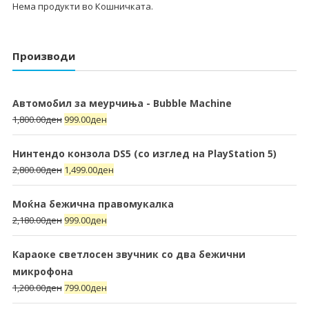
Нема продукти во Кошничката.
Производи
Автомобил за меурчиња - Bubble Machine
1,800.00
ден
999.00
ден
Нинтендо конзола DS5 (со изглед на PlayStation 5)
2,800.00
ден
1,499.00
ден
Моќна бежична правомукалка
2,180.00
ден
999.00
ден
Караоке светлосен звучник со два бежични
микрофона
1,200.00
ден
799.00
ден