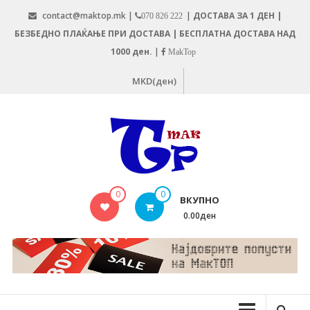
Skip
contact@maktop.mk |
|
ДОСТАВА ЗА 1 ДЕН |
070 826 222
to
БЕЗБЕДНО ПЛАЌАЊЕ ПРИ ДОСТАВА | БЕСПЛАТНА ДОСТАВА НАД
content
1000 ден.
|
MakTop
MKD(ден)
MAKTOP.MK
0
0
ВКУПНО
0.00ден