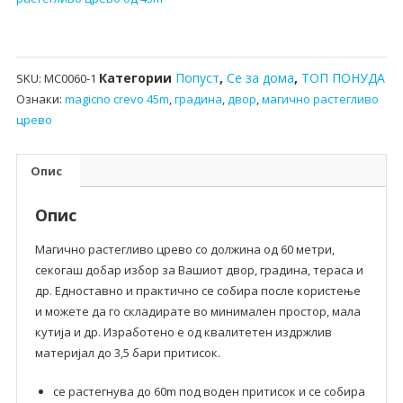
Категории
Попуст
,
Се за дома
,
ТОП ПОНУДА
SKU:
MC0060-1
Ознаки:
magicno crevo 45m
,
градина
,
двор
,
магично растегливо
црево
Опис
Опис
Магично растегливо црево со должина од 60 метри,
секогаш добар избор за Вашиот двор, градина, тераса и
др. Едноставно и практично се собира после користење
и можете да го складирате во минимален простор, мала
кутија и др. Изработено е од квалитетен издржлив
материјал до 3,5 бари притисок.
се растегнува до 60m под воден притисок и се собира