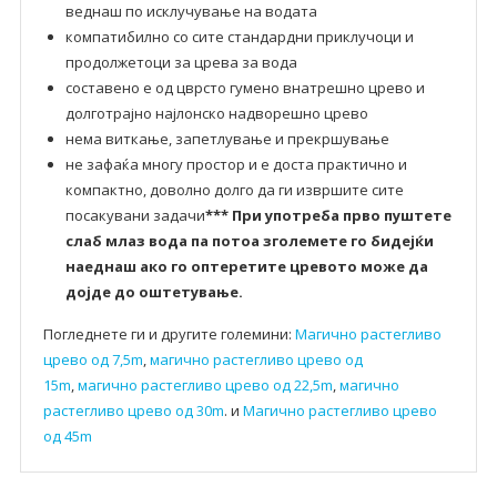
веднаш по исклучување на водата
компатибилно со сите стандардни приклучоци и
продолжетоци за црева за вода
составено е од цврсто гумено внатрешно црево и
долготрајно најлонско надворешно црево
нема виткање, запетлување и прекршување
не зафаќа многу простор и е доста практично и
компактно, доволно долго да ги извршите сите
посакувани задачи
*** При употреба прво пуштете
слаб млаз вода па потоа зголемете го бидејќи
наеднаш ако го оптеретите цревото може да
дојде до оштетување.
Погледнете ги и другите големини:
Магично растегливо
црево од 7,5m
,
магично растегливо црево од
15m
,
магично растегливо црево од 22,5m
,
магично
растегливо црево од 30m
. и
Магично растегливо црево
од 45m