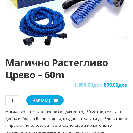
Магично Растегливо
Црево – 60m
1,850.00
ден
899.00
ден
Магично
НАРАЧАЈ
растегливо
Магично растегливо црево со должина од 60 метри, секогаш
црево
добар избор за Вашиот двор, градина, тераса и др. Едноставно
-
и практично се собира после користење и можете да го
60m
складирате во минимален простор, мала кутија и др.
количина