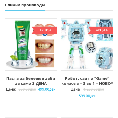
Слични производи
АКЦИЈА
АКЦИЈА
Паста за белеење заби
Робот, саат и “Game”
за само 3 ДЕНА
конзола – 3 во 1 – НОВО*
Цена:
850.00
ден
499.00
ден
Цена:
1,200.00
ден
599.00
ден