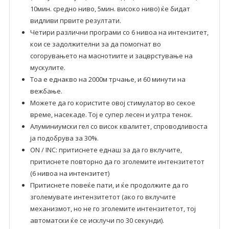
10мин. средно ниво, 5мин. високо ниво) ќе бидат
видливи првите резултати.
Четири различни програми со 6 нивоа на интензитет,
кои се задолжителни за да помогнат во
согорувањето на маснотиите и зацврстување на
мускулите.
Тоа е еднакво на 2000м трчање, и 60 минути на
вежбање.
Можете да го користите овој стимулатор во секое
време, насекаде. Тој е супер лесен и ултра тенок.
Алуминиумски гел со висок квалитет, спроводливоста
ја подобрува за 30%.
ON / INC: притиснете еднаш за да го вклучите,
притиснете повторно да го зголемите интензитетот
(6 нивоа на интензитет)
Притиснете повеќе пати, и ќе продолжите да го
зголемувате интензитетот (ако го вклучите
механизмот, но не го зголемите интензитетот, тој
автоматски ќе се исклучи по 30 секунди).