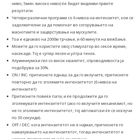
ниво, 5мин. високо ниво) ќе бидат видливи првите
резултати.
Четири различни програми со 6 нивоа на интензитет, кои се
задолжителни за да помогнат во согорувањето на
маснотиите и зацврстување на мускулите.
Тоа е еднакво на 2000м трчање, и 60 минути на вежбање.
Можете да го користите овој стимулатор во секое време,
насекаде. Тој е супер лесен и ултра тенок.
Алуминиумски гел со висок квалитет, спроводливоста ја
подобрува за 30%.
ON / INC: притиснете еднаш за да го вклучите, притиснете
повторно да го зголемите интензитетот (6 нивоа на
интензитет)
Притиснете повеќе пати, и ќе продолжите да го
зголемувате интензитетот (ако го вклучите механизмот, но
не го зголемите интензитетот, тој автоматски ќе се исклучи
по 30 секунди).
OFF / DEC: кога интензитетот не е најмал, притиснете го
намалувањето на интензитетот, тогаш интензитетот е