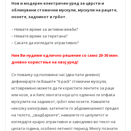
Нов и модерен електричен уред за цврсти и
обликувани стомачни мускули, мускули на рацете,
нозете, задникот и грбот.
– Немате време за активни вежби?
– Немате време за теретана?
– Сакате да изгледате атрактивно?
Ние Ви нудиме одлично решение со само 20-30 мин.
дневно користење на овој уред!
Со помалку од половина час (два пати дневно)
дефинирајте ги Вашите “6 pack” стомачни мускули,
истовремено можете да ги користите лентите за раце
или нозе, а и Хипс лентата која што одлично ги опфаќа
мускулите на задникот, грбот или нозете. Намалете
неколку килограми, затегнете го абдоминалниот предел
на телото, „свадбарките“, намалете го целулитот и
изгледајте крајно атрактивно и заводливо во текот на
целата година, особено летниот период. Многу познати