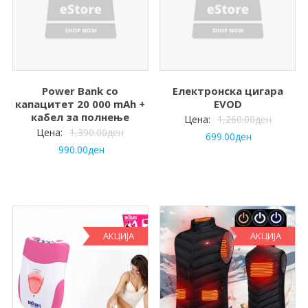
Power Bank со
Електронска цигара
капацитет 20 000 mAh +
EVOD
кабел за полнење
Цена:
1,260.00
ден
Цена:
1,390.00
ден
699.00
ден
990.00
ден
АКЦИЈА
АКЦИЈА