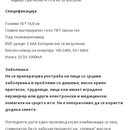
најмал, притиснете го и ќе се исклучи.
Спецификација:
Големи:18 * 16,8 см
Главно материјално тело: ПЕТ смола гел
Пад: полиакриламид
ЕМС уреди: 3 ААА батерии (не се вклучени)
Влезен извор на енергија: 100-240V, 50 / 60Hz
Излез: DC5V 1000mA
Забелешка:
Не се препорачува употреба на лица со срцеви
заболувања и проблеми со дишење, висок крвен
притисок, трудници, лица кои имаат вградено
пејсмејкер или други електронски и медицински
помагала на срцето итн. Не е пепорачливо да се користи
додека спиете.
Погледнете уште еден производ кој во комбинација со овој
стимулатор би го забрзал процесот на „топење“ масти и