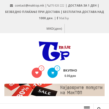
Skip
contact@maktop.mk |
|
ДОСТАВА ЗА 1 ДЕН |
070 826 222
to
БЕЗБЕДНО ПЛАЌАЊЕ ПРИ ДОСТАВА | БЕСПЛАТНА ДОСТАВА НАД
content
1000 ден.
|
MakTop
MKD(ден)
MAKTOP.MK
0
0
ВКУПНО
0.00ден