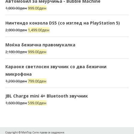
Автомобил за меурчиња - Bubble Machine
1,800.00
ден
999.00
ден
Нинтендо конзола DS5 (со изглед на PlayStation 5)
2,800.00
ден
1,499.00
ден
Моќна бежична правомукалка
2,180.00
ден
999.00
ден
Караоке светлосен звучник со два бежични
микрофона
1,200.00
ден
799.00
ден
JBL Charge mini 4+ Bluetooth звучник
1,600.00
ден
599.00
ден
Copyright © MakTop. Сите права се задржани.