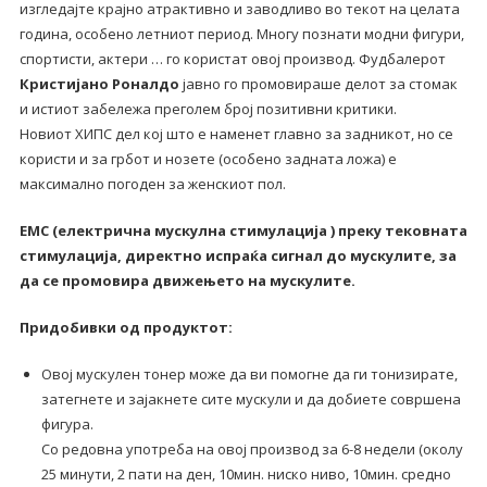
изгледајте крајно атрактивно и заводливо во текот на целата
година, особено летниот период. Многу познати модни фигури,
спортисти, актери … го користат овој производ. Фудбалерот
Кристијано Роналдо
јавно го промовираше делот за стомак
и истиот забележа преголем број позитивни критики.
Новиот ХИПС дел кој што е наменет главно за задникот, но се
користи и за грбот и нозете (особено задната ложа) е
максимално погоден за женскиот пол.
ЕМС (електрична мускулна стимулација ) преку тековната
стимулација, директно испраќа сигнал до мускулите, за
да се промовира движењето на мускулите.
Придобивки од продуктот:
Овој мускулен тонер може да ви помогне да ги тонизирате,
затегнете и зајакнете сите мускули и да добиете совршена
фигура.
Со редовна употреба на овој производ за 6-8 недели (околу
25 минути, 2 пати на ден, 10мин. ниско ниво, 10мин. средно