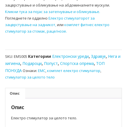
зацврстување и обликување на абдоминалните мускули.
Кликни тука за појас за затегнување и обликување.
Погледнете ги одделно
Електро стимулаторот за
зацврстување на задникот,
или
комплет фитнес електро
стимулатор за стомак, раце/нозе.
Категории
Електронски уреди
,
Здравје
,
Нега и
SKU:
EMS005
хигиена
,
Подароци
,
Попуст
,
Спортска опрема
,
ТОП
ПОНУДА
Ознаки:
ЕМС
,
комплет електро стимулатор
,
стимулатор за целото тело
Опис
Опис
Електро стимулатор за целото тело.