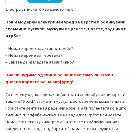
стимулатор
Електро стимулатор за целото тело.
за
цело
Нов и модерен електричен уред за цврсти и обликувани
тело
стомачни мускули, мускули на рацете, нозете, задникот
количина
и грбот.
– Немате време за активни вежби?
– Немате време за теретана?
– Сакате да изгледате атрактивно?
Ние Ви нудиме одлично решение со само 20-30 мин.
дневно користење на овој уред!
Со помалку од половина час (два пати дневно) дефинирајте ги
Вашите “6 pack” стомачни мускули, истовремено можете да ги
користите лентите за раце или нозе, а и Хипс лентата која што
одлично ги опфаќа мускулите на задникот, грбот или нозете.
Намалете неколку килограми, затегнете го абдоминалниот
предел на телото, „свадбарките“, намалете го целулитот и