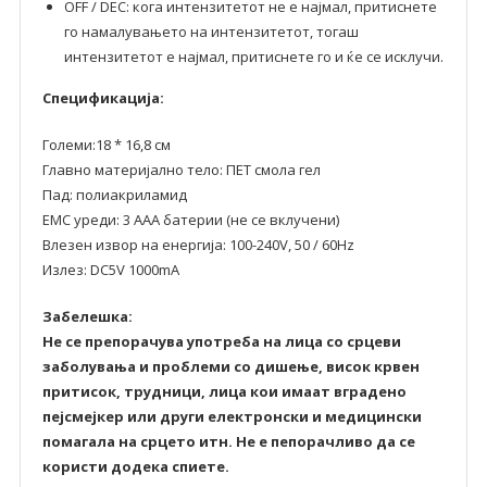
OFF / DEC: кога интензитетот не е најмал, притиснете
го намалувањето на интензитетот, тогаш
интензитетот е најмал, притиснете го и ќе се исклучи.
Спецификација:
Големи:18 * 16,8 см
Главно материјално тело: ПЕТ смола гел
Пад: полиакриламид
ЕМС уреди: 3 ААА батерии (не се вклучени)
Влезен извор на енергија: 100-240V, 50 / 60Hz
Излез: DC5V 1000mA
Забелешка:
Не се препорачува употреба на лица со срцеви
заболувања и проблеми со дишење, висок крвен
притисок, трудници, лица кои имаат вградено
пејсмејкер или други електронски и медицински
помагала на срцето итн. Не е пепорачливо да се
користи додека спиете.