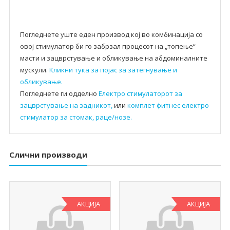
Погледнете уште еден производ кој во комбинација со
овој стимулатор би го забрзал процесот на „топење“
масти и зацврстување и обликување на абдоминалните
мускули.
Кликни тука за појас за затегнување и
обликување.
Погледнете ги одделно
Електро стимулаторот за
зацврстување на задникот,
или
комплет фитнес електро
стимулатор за стомак, раце/нозе.
Слични производи
АКЦИЈА
АКЦИЈА