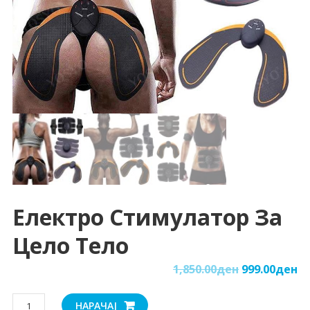
Електро Стимулатор За
Цело Тело
1,850.00
ден
999.00
ден
Електро
НАРАЧАЈ