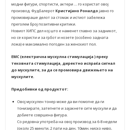
модни фигури, спортисти, актери … го користат овој
производ. Фудбалерот
Кристијано Роналдо
јавно го
промовираше делот за стомак и истиот забележа
преголем број позитивни критики.
Новиот ХИПС дел кој што е наменет главно за задникот,
но се користи и за грбот и нозете (особено задната
ложа) е максимално погоден за женскиот пол.
ЕМС (електрична мускулна стимулација ) преку
тековната стимулација, директно испраќа сигнал
до мускулите, за да се промовира движењето на
мускулите.
Придобивки од продуктот:
Овој мускулен тонер може да ви помогне да ги
тонизирате, затегнете и зајакнете сите мускули и да
добиете совршена фигура.
Со редовна употреба на овој производ за 6-8 недели
(околу 25 минути, 2 пати на ден, 10мин. ниско ниво,