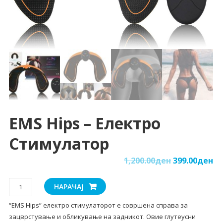
EMS Hips – Електро
Стимулатор
1,200.00
ден
399.00
ден
EMS
НАРАЧАЈ
Hips
“EMS Hips” електро стимулаторот е совршена справа за
-
зацврстување и обликување на задникот. Овие глутеусни
електро