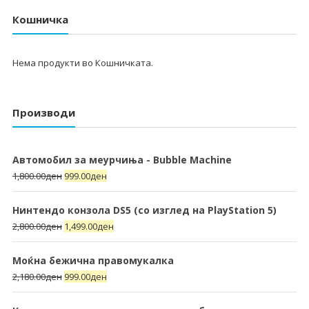
Кошничка
Нема продукти во Кошничката.
Производи
Автомобил за меурчиња - Bubble Machine
1,800.00
ден
999.00
ден
Нинтендо конзола DS5 (со изглед на PlayStation 5)
2,800.00
ден
1,499.00
ден
Моќна бежична правомукалка
2,180.00
ден
999.00
ден