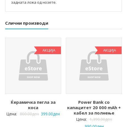
задната ложа од нозете.
Слични производи
АКЦИЈА
АКЦИЈА
Ќерамичка пегла за
Power Bank со
коса
капацитет 20 000 mAh +
кабел за полнење
Цена:
800.00
ден
399.00
ден
Цена:
1,390.00
ден
990.00
ден