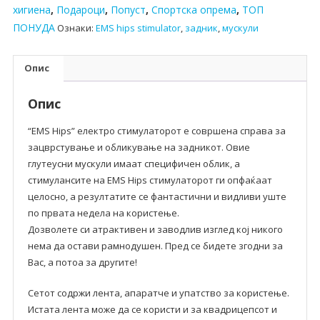
хигиена
,
Подароци
,
Попуст
,
Спортска опрема
,
ТОП
ПОНУДА
Ознаки:
EMS hips stimulator
,
задник
,
мускули
Опис
Опис
“EMS Hips” електро стимулаторот е совршена справа за
зацврстување и обликување на задникот. Овие
глутеусни мускули имаат специфичен облик, а
стимулансите на EMS Hips стимулаторот ги опфаќаат
целосно, а резултатите се фантастични и видливи уште
по првата недела на користење.
Дозволете си атрактивен и заводлив изглед кој никого
нема да остави рамнодушен. Пред се бидете згодни за
Вас, а потоа за другите!
Сетот содржи лента, апаратче и упатство за користење.
Истата лента може да се користи и за квадрицепсот и