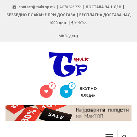
Skip
contact@maktop.mk |
|
ДОСТАВА ЗА 1 ДЕН |
070 826 222
to
БЕЗБЕДНО ПЛАЌАЊЕ ПРИ ДОСТАВА | БЕСПЛАТНА ДОСТАВА НАД
content
1000 ден.
|
MakTop
MKD(ден)
MAKTOP.MK
0
0
ВКУПНО
0.00ден