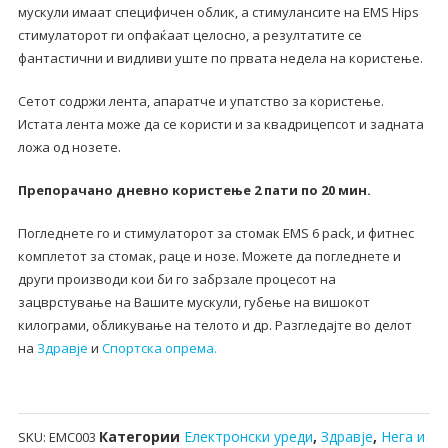
мускули имаат специфичен облик, а стимулансите на EMS Hips
стимулатор
стимулаторот ги опфаќаат целосно, а резултатите се
количина
фантастични и видливи уште по првата недела на користење.
Сетот содржи лента, апаратче и упатство за користење.
Истата лента може да се користи и за квадрицепсот и задната
ложа од нозете.
Препорачано дневно користење 2 пати по 20 мин.
Погледнете го и стимулаторот за стомак EMS 6 pack, и фитнес
комплетот за стомак, раце и нозе. Можете да погледнете и
други производи кои би го забрзале процесот на
зацврстување на Вашите мускули, губење на вишокот
килограми, обликување на телото и др. Разгледајте во делот
на
Здравје
и
Спортска опрема.
Категории
Електронски уреди
,
Здравје
,
Нега и
SKU:
ЕМС003