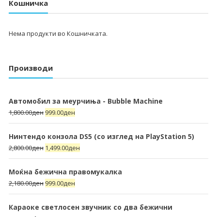
Кошничка
Нема продукти во Кошничката.
Производи
Автомобил за меурчиња - Bubble Machine
1,800.00
ден
999.00
ден
Нинтендо конзола DS5 (со изглед на PlayStation 5)
2,800.00
ден
1,499.00
ден
Моќна бежична правомукалка
2,180.00
ден
999.00
ден
Караоке светлосен звучник со два бежични