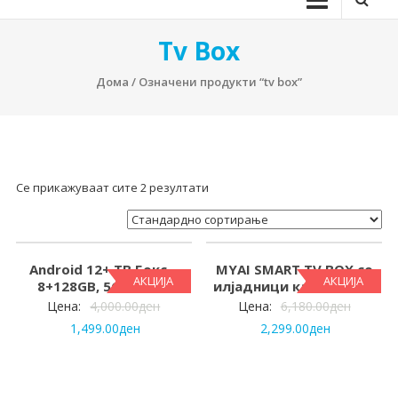
Tv Box
Дома
/ Означени продукти “tv box”
Се прикажуваат сите 2 резултати
Android 12+ ТВ Бокс –
MYAI SMART TV BOX со
АКЦИЈА
АКЦИЈА
8+128GB, 5G, 4 core
илјадници канали + 5G
Цена:
4,000.00
ден
Цена:
6,180.00
ден
1,499.00
ден
2,299.00
ден