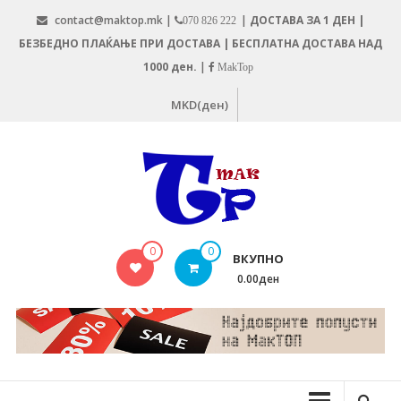
Skip
contact@maktop.mk |
|
ДОСТАВА ЗА 1 ДЕН |
070 826 222
to
БЕЗБЕДНО ПЛАЌАЊЕ ПРИ ДОСТАВА | БЕСПЛАТНА ДОСТАВА НАД
content
1000 ден.
|
MakTop
MKD(ден)
MAKTOP.MK
0
0
ВКУПНО
0.00ден