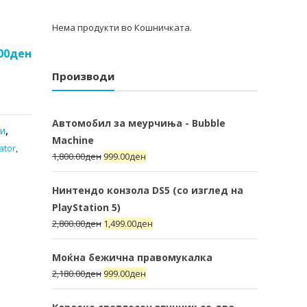
Нема продукти во Кошничката.
00
ден
Производи
Автомобил за меурчиња - Bubble
и
,
Machine
ator
,
1,800.00
ден
999.00
ден
Нинтендо конзола DS5 (со изглед на
PlayStation 5)
2,800.00
ден
1,499.00
ден
Моќна бежична правомукалка
2,180.00
ден
999.00
ден