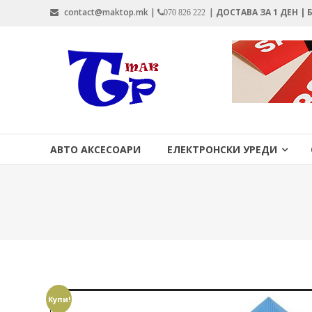
Skip
contact@maktop.mk |
|
ДОСТАВА ЗА 1 ДЕН |
070 826 222
to
content
MAKTOP.MK
АВТО АКСЕСОАРИ
ЕЛЕКТРОНСКИ УРЕДИ
Купи!