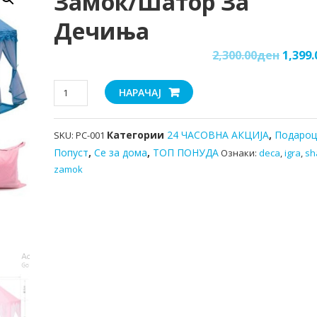
Замок/шатор За
Дечиња
2,300.00
ден
1,399.
Замок/
НАРАЧАЈ
шатор
за
Категории
24 ЧАСОВНА АКЦИЈА
,
Подароц
SKU:
PC-001
дечиња
количина
Попуст
,
Се за дома
,
ТОП ПОНУДА
Ознаки:
deca
,
igra
,
sh
zamok