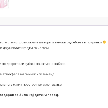
твото сте импровизирале шатори и замоци од ќебиња и покривки
 да уживаат играјќи со часови.
 во дворот или куќата за активна забава.
а атмосфера на пикник или викенд.
ема многу малку простор при склопување.
одарок за било кој детски повод.