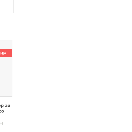
ИЈА
р за
со
ен