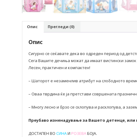
Опис
Прегледи (0)
Опис
Сигурно се сеќавате дека во одреден период од детс
Сега Вашите дечиња можат да имаат вистински замок и
Лесен, практичен и компактен!
– Шаторот е незаменлив атрибут на слободното време
– Оваа тврдина ќе ја претстави совршената празничн
– Многу лесно и брзо се склопува и расклопува, а заз
Преубаво изненадување за Вашето детенце, или п
ДОСТАПЕН ВО
СИНА
И
РОЗЕВА
БОЈА.