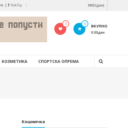
ен.
|
MKD(ден)
MakTop
0
0
ВКУПНО
0.00ден
КОЗМЕТИКА
СПОРТСКА ОПРЕМА
Кошничка