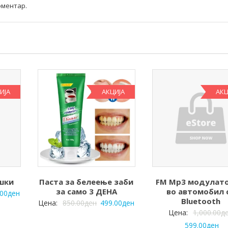
оментар.
ИЈА
АКЦИЈА
АКЦ
шки
Паста за белеење заби
FM Mp3 модулато
за само 3 ДЕНА
во автомобил 
.00
ден
Bluetooth
Цена:
850.00
ден
499.00
ден
Цена:
1,000.00
д
599.00
ден