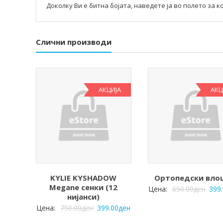
Доколку Ви е битна бојата, наведете ја во полето за к
Слични производи
АКЦИЈА
АКЦ
KYLIE KYSHADOW
Ортопедски вло
Megane сенки (12
Цена:
650.00
ден
399
нијанси)
Цена:
750.00
ден
399.00
ден