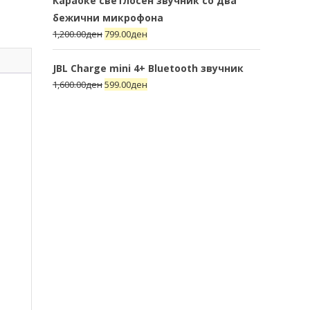
Караоке светлосен звучник со два
бежични микрофона
1,200.00
ден
799.00
ден
JBL Charge mini 4+ Bluetooth звучник
1,600.00
ден
599.00
ден