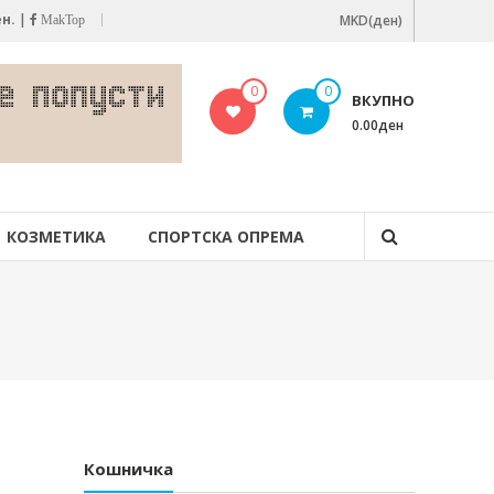
ен.
|
MKD(ден)
MakTop
0
0
ВКУПНО
0.00ден
КОЗМЕТИКА
СПОРТСКА ОПРЕМА
Кошничка