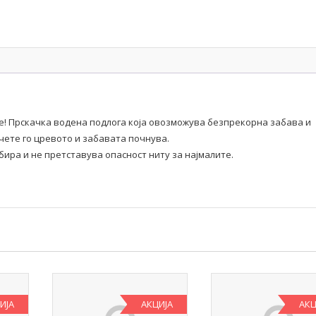
е! Прскачка водена подлога која овозможува безпрекорна забава и
чете го цревото и забавата почнува.
бира и не претставува опасност ниту за најмалите.
ИЈА
АКЦИЈА
АКЦ