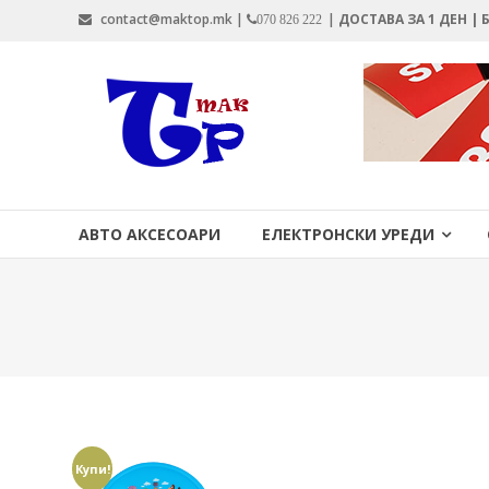
Skip
contact@maktop.mk |
|
ДОСТАВА ЗА 1 ДЕН |
070 826 222
to
content
MAKTOP.MK
АВТО АКСЕСОАРИ
ЕЛЕКТРОНСКИ УРЕДИ
Купи!