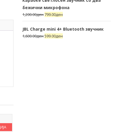
Караоке светлосен звучник со два
бежични микрофона
1,200.00
ден
799.00
ден
JBL Charge mini 4+ Bluetooth звучник
1,600.00
ден
599.00
ден
ИЈА