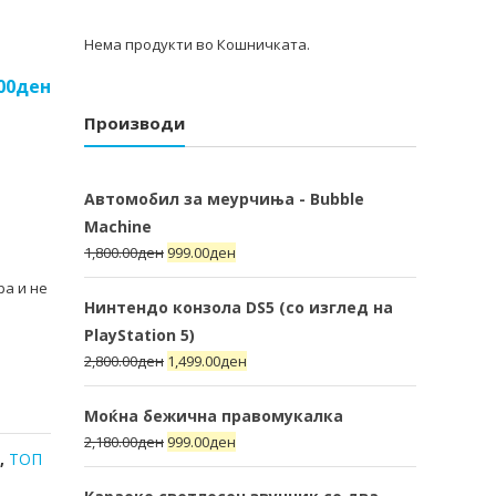
Нема продукти во Кошничката.
00
ден
Производи
Автомобил за меурчиња - Bubble
Machine
1,800.00
ден
999.00
ден
ра и не
Нинтендо конзола DS5 (со изглед на
PlayStation 5)
2,800.00
ден
1,499.00
ден
Моќна бежична правомукалка
2,180.00
ден
999.00
ден
а
,
ТОП