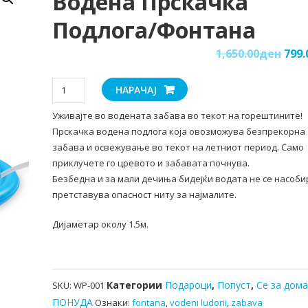
Водена Прскачка
Подлога/фонтана
1,650.00
ден
799.
Водена
НАРАЧАЈ
прскачка
Уживајте во водената забава во текот на горештините!
подлога/
Прскачка водена подлога која овозможува безпрекорна
фонтана
забава и освежување во текот на летниот период. Само
количина
приклучете го цревото и забавата почнува.
Безбедна и за мали дечиња бидејќи водата не се насоби
претставува опасност ниту за најмалите.
Дијаметар околу 1.5м.
Категории
Подароци
,
Попуст
,
Се за дом
SKU:
WP-001
ПОНУДА
Ознаки:
fontana
,
vodeni ludorii
,
zabava