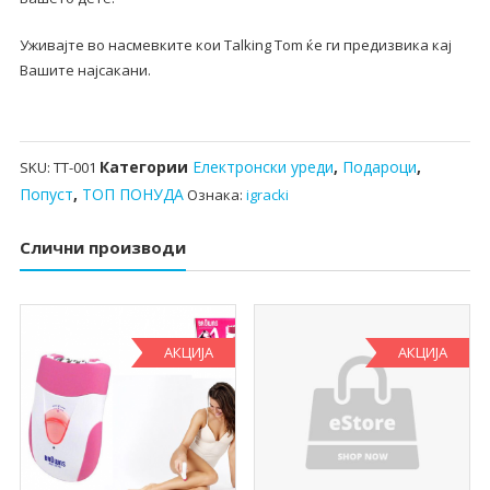
Уживајте во насмевките кои Talking Tom ќе ги предизвика кај
Вашите најсакани.
Категории
Електронски уреди
,
Подароци
,
SKU:
TT-001
Попуст
,
ТОП ПОНУДА
Ознака:
igracki
Слични производи
АКЦИЈА
АКЦИЈА