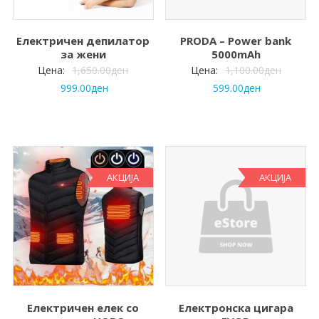
Електричен депилатор
PRODA – Power bank
за жени
5000mAh
Цена:
1,650.00
ден
Цена:
1,100.00
ден
999.00
ден
599.00
ден
АКЦИЈА
АКЦИЈА
Електричен елек со
Електронска цигара