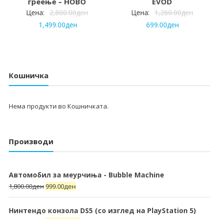
греење – НОВО
EVOD
Цена:
2,800.00
ден
Цена:
1,260.00
ден
1,499.00
ден
699.00
ден
Кошничка
Нема продукти во Кошничката.
Производи
Автомобил за меурчиња - Bubble Machine
1,800.00
ден
999.00
ден
Нинтендо конзола DS5 (со изглед на PlayStation 5)