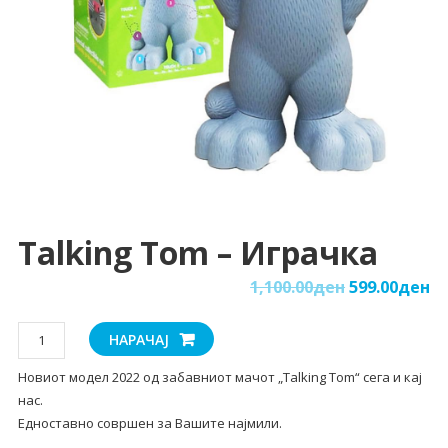
Talking Tom – Играчка
1,100.00
ден
599.00
ден
Talking
НАРАЧАЈ
Tom
Новиот модел 2022 од забавниот мачот „Talking Tom“ сега и кај
-
нас.
играчка
Едноставно совршен за Вашите најмили.
количина