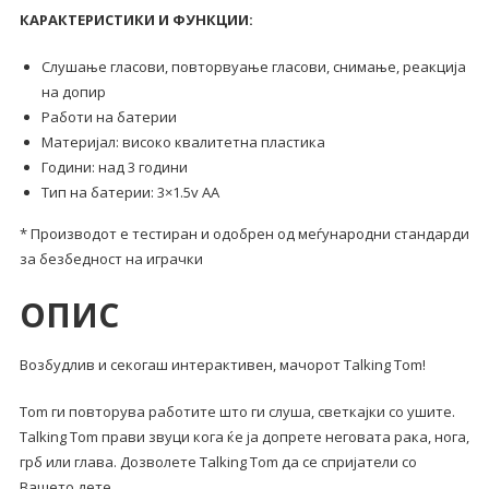
КАРАКТЕРИСТИКИ И ФУНКЦИИ:
Слушање гласови, повторвуање гласови, снимање, реакција
на допир
Работи на батерии
Материјал: високо квалитетна пластика
Години: над 3 години
Тип на батерии: 3×1.5v AA
* Производот е тестиран и одобрен од меѓународни стандарди
за безбедност на играчки
ОПИС
Возбудлив и секогаш интерактивен, мачорот Talking Tom!
Tom ги повторува работите што ги слуша, светкајки со ушите.
Talking Tom прави звуци кога ќе ја допрете неговата рака, нога,
грб или глава. Дозволете Talking Тоm да се спријатели со
Вашето дете.