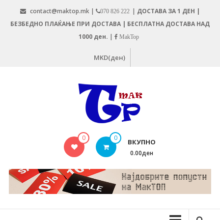
Skip
contact@maktop.mk |
|
ДОСТАВА ЗА 1 ДЕН |
070 826 222
to
БЕЗБЕДНО ПЛАЌАЊЕ ПРИ ДОСТАВА | БЕСПЛАТНА ДОСТАВА НАД
content
1000 ден.
|
MakTop
MKD(ден)
MAKTOP.MK
0
0
ВКУПНО
0.00ден