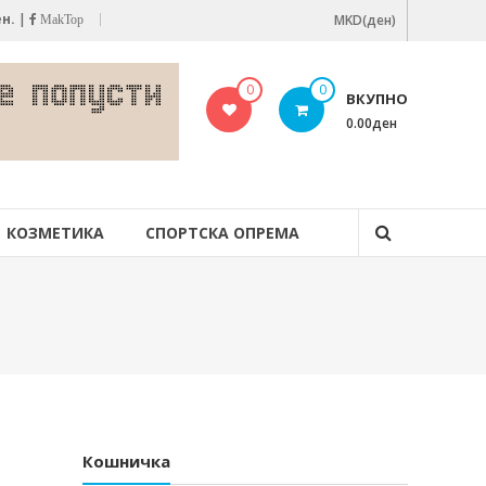
ен.
|
MKD(ден)
MakTop
0
0
ВКУПНО
0.00ден
КОЗМЕТИКА
СПОРТСКА ОПРЕМА
Кошничка