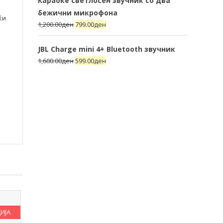
Караоке светлосен звучник со два
бежични микрофона
ќи
1,200.00
ден
799.00
ден
JBL Charge mini 4+ Bluetooth звучник
1,600.00
ден
599.00
ден
ИЈА