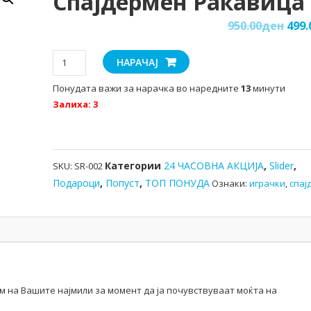
Спајдермен Ракавица
950.00
ден
499.
Спајдермен
НАРАЧАЈ
ракавица
Понудата важи за нарачка во наредните
13
минути
количина
Залиха: 3
Категории
24 ЧАСОВНА АКЦИЈА
,
Slider
,
SKU:
SR-002
Подароци
,
Попуст
,
ТОП ПОНУДА
Ознаки:
играчки
,
спај
м на Вашите најмили за момент да ја почувствуваат моќта на