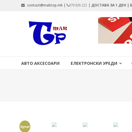
Skip
contact@maktop.mk |
|
ДОСТАВА ЗА 1 ДЕН |
070 826 222
to
content
MAKTOP.MK
АВТО АКСЕСОАРИ
ЕЛЕКТРОНСКИ УРЕДИ
Купи!