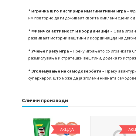
* Играчка што инспирира имагинативна игра
– Фр
им повторно да ги доживеат своите омилени сцени од
* Физичка активност и координација
– Оваа играч
развиваат моторни вештини и координација на движ
* Учење преку игра
– Преку играњето со играчката С
размислување и стратешки вештини, додека го истраж
* Зголемување на самодовербата
– Преку авантури
суперхерои, што може да ја зголеми нивната самодове
Слични производи
АКЦИЈА
АКЦ