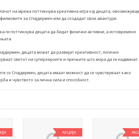
лачот на мрежа поттикнува креативна игра кај децата, овозможувај
 филмовите за Спајдермен или да создадат свои авантури.
ка ги поттикнува децата да бидат физички активни, а истовремено
ењата.
пајдермен, децата можат да развијат креативност, логично
уваат светот на суперхероите и пречките што мора да ги надминат.
те со Спајдермен, децата имаат можност да се чувствуваат како
рба и чувството за лична сила и способност.
ИЈА
АКЦИЈА
АКЦ