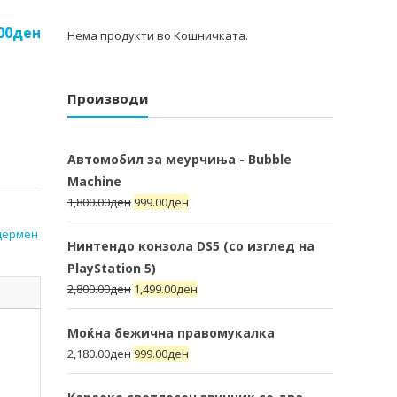
00
ден
Нема продукти во Кошничката.
Производи
Автомобил за меурчиња - Bubble
Machine
1,800.00
ден
999.00
ден
дермен
Нинтендо конзола DS5 (со изглед на
PlayStation 5)
2,800.00
ден
1,499.00
ден
Моќна бежична правомукалка
2,180.00
ден
999.00
ден