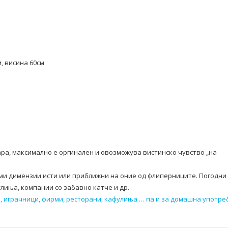
, висина 60см
пара, максимално е оргинален и овозможува вистинско чувство „на
ми димензии исти или приближни на оние од флиперниците. Погодни 
улиња, компании со забавно катче и др.
и, играчници, фирми, ресторани, кафулиња … па и за домашна употре