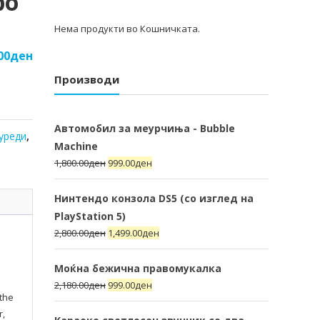
ро
Нема продукти во Кошничката.
00
ден
Производи
Автомобил за меурчиња - Bubble
уреди
,
Machine
1,800.00
ден
999.00
ден
Нинтендо конзола DS5 (со изглед на
PlayStation 5)
2,800.00
ден
1,499.00
ден
Моќна бежична правомукалка
2,180.00
ден
999.00
ден
 the
r,