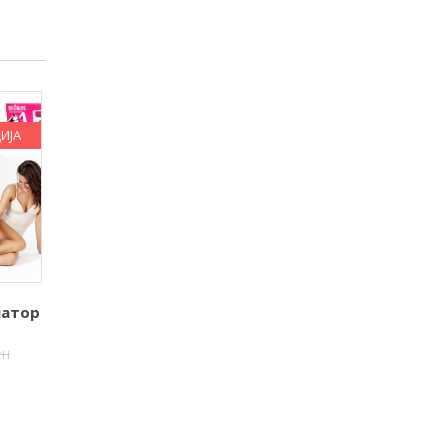
ИЈА
латор
ен