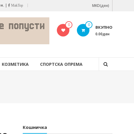
ен.
|
MKD(ден)
MakTop
0
0
ВКУПНО
0.00ден
КОЗМЕТИКА
СПОРТСКА ОПРЕМА
Кошничка