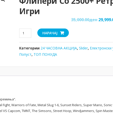
Флипери Со 2500+ Рет
Игри
35,000.00
ден
29,999.
Флипери
НАРАЧАЈ
со
2500+
Категории
24 ЧАСОВНА АКЦИЈА
,
Slider
,
Електронски 
ретро
игри
Попуст
,
ТОП ПОНУДА
количина
 времиња“.
 Fight, Warriors of Fate, Metal Slug 1-6, Sunset Riders, Super Mario, Sonic
vel VS Capcom, TMNT, The Simsons, Street Hoop, Windjammers, Spin Maste