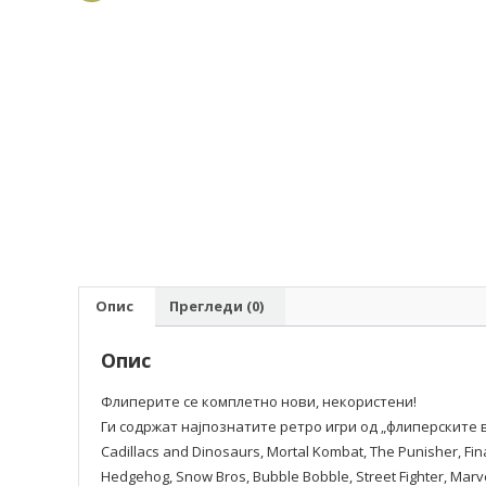
Опис
Прегледи (0)
Опис
Флиперите се комплетно нови, некористени!
Ги содржат најпознатите ретро игри од „флиперските
Cadillacs and Dinosaurs, Mortal Kombat, The Punisher, Final
Hedgehog, Snow Bros, Bubble Bobble, Street Fighter, Mar