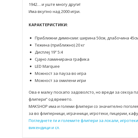
1942… и уште многу други!
Има вкупно над 2000 игри.
КАРАКТЕРИСТИКИ:
Приближни димензии: ширина 50см, длабочина 45см
Тежина (приближно) 20 кг
Дисплеј 19” 5:4
Сјајно ламинирана графика
LED Marquee
Можност за пауза во игра
Можност за омилени игри
Ова е малку поскапо задоволсто, но вреди за секоја 
флипери“ од времето.
MAKSHOP има и големи флипери со значително поголе
за во флиперници, играчници, игротеки, пицерии, каф
Погледнете ги и големите флипери за локали, игротек
викендици и сл.