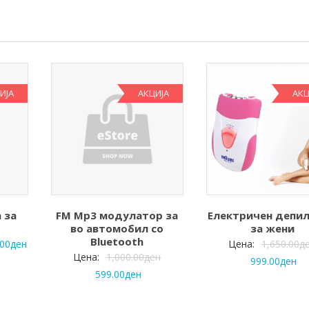
ИЈА
АКЦИЈА
АКЦ
 за
FM Mp3 модулатор за
Електричен депи
во автомобил со
за жени
Bluetooth
.00
ден
Цена:
1,650.00
д
Цена:
1,000.00
ден
999.00
ден
599.00
ден