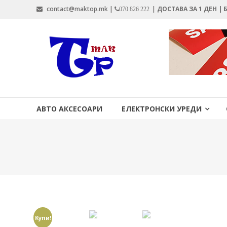
Skip
contact@maktop.mk |
|
ДОСТАВА ЗА 1 ДЕН |
070 826 222
to
content
MAKTOP.MK
АВТО АКСЕСОАРИ
ЕЛЕКТРОНСКИ УРЕДИ
Купи!