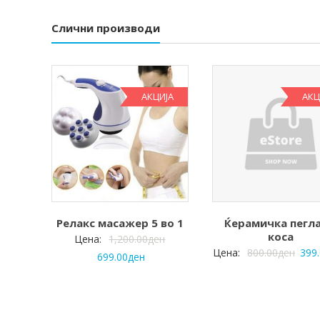
Слични производи
АКЦИЈА
АКЦ
Релакс масажер 5 во 1
Ќерамичка пегла
коса
Цена:
1,200.00
ден
Цена:
800.00
ден
399
699.00
ден