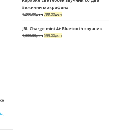
Караоке светлосен звучник со два
бежични микрофона
1,200.00
ден
799.00
ден
JBL Charge mini 4+ Bluetooth звучник
1,600.00
ден
599.00
ден
се
ба,