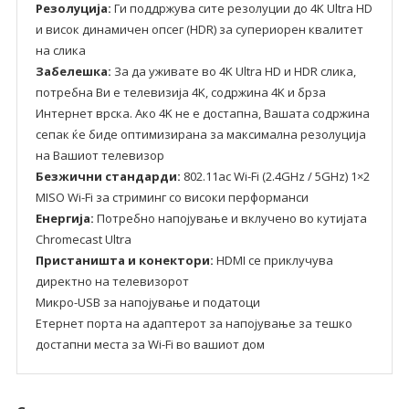
Резолуција:
Ги поддржува сите резолуции до 4K Ultra HD
и висок динамичен опсег (HDR) за супериорен квалитет
на слика
Забелешка:
За да уживате во 4K Ultra HD и HDR слика,
потребна Ви е телевизија 4K, содржина 4K и брза
Интернет врска. Ако 4K не е достапна, Вашата содржина
сепак ќе биде оптимизирана за максимална резолуција
на Вашиот телевизор
Безжични стандарди:
802.11ac Wi-Fi (2.4GHz / 5GHz) 1×2
MISO Wi-Fi за стриминг со високи перформанси
Енергија:
Потребно напојување и вклучено во кутијата
Chromecast Ultra
Пристаништа и конектори:
HDMI се приклучува
директно на телевизорот
Микро-USB за напојување и податоци
Етернет порта на адаптерот за напојување за тешко
достапни места за Wi-Fi во вашиот дом