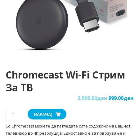
Chromecast Wi-Fi Стрим
За ТВ
3,500.00
ден
999.00
ден
Chromecast
НАРАЧАЈ
Wi-
Со Chromecast можете да ги гледате сите содржини на Вашиот
Fi
телевизор во 4К резолуција. Едноставно е за поврзување и
стрим