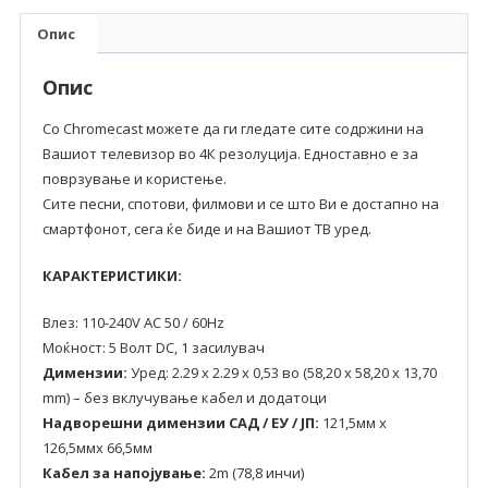
Опис
Опис
Со Chromecast можете да ги гледате сите содржини на
Вашиот телевизор во 4К резолуција. Едноставно е за
поврзување и користење.
Сите песни, спотови, филмови и се што Ви е достапно на
смартфонот, сега ќе биде и на Вашиот ТВ уред.
КАРАКТЕРИСТИКИ:
Влез: 110-240V AC 50 / 60Hz
Моќност: 5 Волт DC, 1 засилувач
Димензии:
Уред: 2.29 x 2.29 x 0,53 во (58,20 x 58,20 x 13,70
mm) – без вклучување кабел и додатоци
Надворешни димензии САД / ЕУ / ЈП:
121,5мм x
126,5ммх 66,5мм
Кабел за напојување:
2m (78,8 инчи)