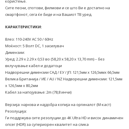
користење.
за
Сите песни, спотови, филмови и се што Ви е достапно на
ТВ
смартфонот, сега ќе биде и на Вашиот ТВ уред.
количина
КАРАКТЕРИСТИКИ:
Влез: 110-240V AC 50 / 60Hz
Моќност: 5 Волт DC, 1 засилувач
Димензии:
Уред: 2.29 x 2.29 x 0,53 во (58,20 x 58,20 x 13,70 mm) – без
вклучување кабел и додатоци
Надворешни димензии САД / ЕУ / ЈП: 121,5мм x 126,5ммх 66,5мм
Велика Британија / ИЕ / AU / NZ Надворешни димензии: 121,5мм
x 126,5мм х 80,2мм
Кабел за напојување: 2m (78,8 инчи)
Верзија: најнова и најдобра копија на оргиналот (М-каст)
Резолуција:
Ги поддржува сите резолуции до 4K Ultra HD и висок динамичен
опсег (HDR) за супериорен квалитет на слика