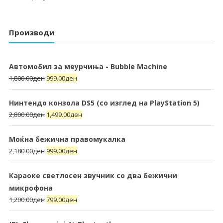
Производи
Автомобил за меурчиња - Bubble Machine
1,800.00
ден
999.00
ден
Нинтендо конзола DS5 (со изглед на PlayStation 5)
2,800.00
ден
1,499.00
ден
Моќна бежична правомукалка
2,180.00
ден
999.00
ден
Караоке светлосен звучник со два бежични
микрофона
1,200.00
ден
799.00
ден