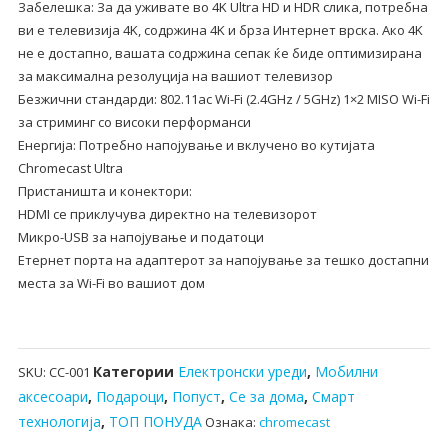
Забелешка: За да уживате во 4K Ultra HD и HDR слика, потребна
ви е телевизија 4K, содржина 4K и брза Интернет врска. Ако 4K
не е достапно, вашата содржина сепак ќе биде оптимизирана
за максимална резолуција на вашиот телевизор
Безжични стандарди: 802.11ac Wi-Fi (2.4GHz / 5GHz) 1×2 MISO Wi-Fi
за стриминг со високи перформанси
Енергија: Потребно напојување и вклучено во кутијата
Chromecast Ultra
Пристаништа и конектори:
HDMI се приклучува директно на телевизорот
Микро-USB за напојување и податоци
Етернет порта на адаптерот за напојување за тешко достапни
места за Wi-Fi во вашиот дом
Категории
Електронски уреди
,
Мобилни
SKU:
CC-001
аксесоари
,
Подароци
,
Попуст
,
Се за дома
,
Смарт
технологија
,
ТОП ПОНУДА
Ознака:
chromecast