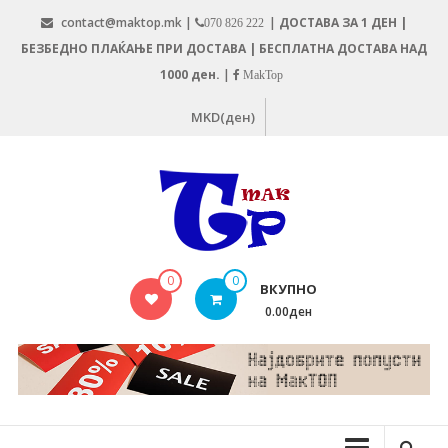
Skip
contact@maktop.mk |
|
ДОСТАВА ЗА 1 ДЕН |
070 826 222
to
БЕЗБЕДНО ПЛАЌАЊЕ ПРИ ДОСТАВА | БЕСПЛАТНА ДОСТАВА НАД
content
1000 ден.
|
MakTop
MKD(ден)
MAKTOP.MK
0
0
ВКУПНО
0.00ден