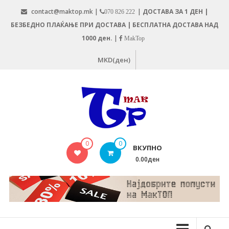
Skip
contact@maktop.mk |
|
ДОСТАВА ЗА 1 ДЕН |
070 826 222
to
БЕЗБЕДНО ПЛАЌАЊЕ ПРИ ДОСТАВА | БЕСПЛАТНА ДОСТАВА НАД
content
1000 ден.
|
MakTop
MKD(ден)
MAKTOP.MK
0
0
ВКУПНО
0.00ден