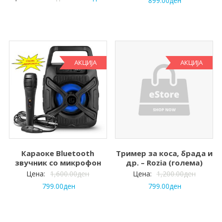
899.00
ден
АКЦИЈА
АКЦИЈА
Караоке Bluetooth
Тример за коса, брада и
звучник со микрофон
др. – Rozia (голема)
Цена:
1,600.00
ден
Цена:
1,200.00
ден
799.00
ден
799.00
ден