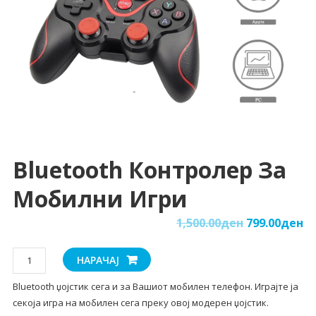
Bluetooth Контролер За
Мобилни Игри
1,500.00
ден
799.00
ден
Bluetooth
НАРАЧАЈ
контролер
Bluetooth џојстик сега и за Вашиот мобилен телефон. Играјте ја
за
секоја игра на мобилен сега преку овој модерен џојстик.
мобилни