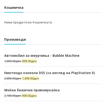
Кошничка
Нема продукти во Кошничката.
Производи
Автомобил за меурчиња - Bubble Machine
1,800.00
ден
999.00
ден
Нинтендо конзола DS5 (со изглед на PlayStation 5)
2,800.00
ден
1,499.00
ден
Моќна бежична правомукалка
2,180.00
ден
999.00
ден