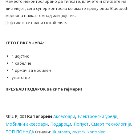
Наместо неконтролирано да типкате, влечете и стискате на
игри
дисплејот, сега супер контрола ќе имате преку оваа Bluetooth
количина
модерна палка, гемпад или џојстик.
Џојстикот се полни со кабелче.
СЕТОТ ВКЛУЧУВА:
1 џојстик
1 кабелче
1 држач за мобилен
упатство
ПРЕУБАВ ПОДАРОК за сите гејмери!
Категории
Аксесоари
,
Електронски уреди
,
SKU:
BJ-001
Мобилни аксесоари
,
Подароци
,
Попуст
,
Смарт технологија
,
ТОП ПОНУДА
Ознаки:
Bluetooth
,
joystick
,
kontroler