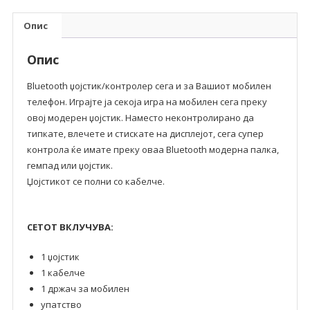
Опис
Опис
Bluetooth џојстик/контролер сега и за Вашиот мобилен
телефон. Играјте ја секоја игра на мобилен сега преку
овој модерен џојстик. Наместо неконтролирано да
типкате, влечете и стискате на дисплејот, сега супер
контрола ќе имате преку оваа Bluetooth модерна палка,
гемпад или џојстик.
Џојстикот се полни со кабелче.
СЕТОТ ВКЛУЧУВА:
1 џојстик
1 кабелче
1 држач за мобилен
упатство