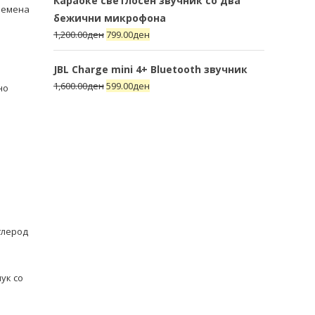
Караоке светлосен звучник со два
олемена
бежични микрофона
1,200.00
ден
799.00
ден
JBL Charge mini 4+ Bluetooth звучник
1,600.00
ден
599.00
ден
но
глерод
ук со