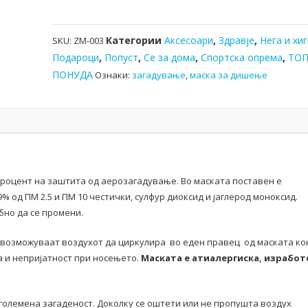
Категории
Аксесоари
,
Здравје
,
Нега и хи
SKU:
ZM-003
Подароци
,
Попуст
,
Се за дома
,
Спортска опрема
,
ТО
ПОНУДА
Ознаки:
загадување
,
маска за дишење
процент на заштита од аерозагадување. Во маската поставен е
% од ПМ 2.5 и ПМ 10 честички, сулфур диоксид и јаглерод моноксид.
бно да се промени.
овозможуваат воздухот да циркулира во еден правец од маската ко
га и непријатност при носењето.
Маската е атиалергиска, изработ
зголемена загаденост. Доколку се оштети или не пропушта воздух