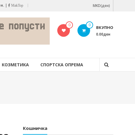
ен.
|
MKD(ден)
MakTop
0
0
ВКУПНО
0.00ден
КОЗМЕТИКА
СПОРТСКА ОПРЕМА
Кошничка