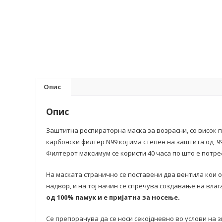
Опис
Опис
Заштитна респираторна маска за возрасни, со висок 
карбонски филтер N99 кој има степен на заштита од 99
Филтерот максимум се користи 40 часа по што е потре
На маската странично се поставени два вентила кои 
надвор, и на тој начин се спречува создавање на вла
од 100% памук и е пријатна за носење.
Се препорачува да се носи секојдневно во услови на 