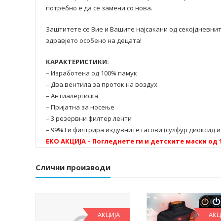
потребно е да се замени со нова.
Заштитете се Вие и Вашите најсакани од секојдневнит
здравјето особено на децата!
КАРАКТЕРИСТИКИ:
– Изработена од 100% памук
– Два вентила за проток на воздух
– Антиалергиска
– Пријатна за носење
– 3 резервни филтер ленти
– 99% Ги филтрира издувните гасови (сулфур диоксид и
ЕКО АКЦИЈА – Погледнете ги и детските маски од 
Слични производи
АКЦИЈА
АКЦ