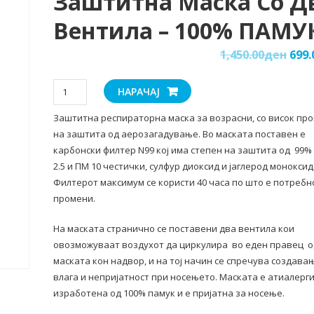
Заштитна Маска Со Д
Вентила – 100% ПАМУ
1,450.00
ден
699.
Заштитна
НАРАЧАЈ
маска
Заштитна респираторна маска за возрасни, со висок пр
со
на заштита од аерозагадување. Во маската поставен е
два
карбонски филтер N99 кој има степен на заштита од 99%
вентила
2.5 и ПМ 10 честички, сулфур диоксид и јаглерод моноксид
-
Филтерот максимум се користи 40 часа по што е потребн
100%
промени.
ПАМУК
количина
На маската странично се поставени два вентила кои
овозможуваат воздухот да циркулира во еден правец 
маската кон надвор, и на тој начин се спречува создава
влага и непријатност при носењето. Маската е атиалерги
изработена од 100% памук и е пријатна за носење.