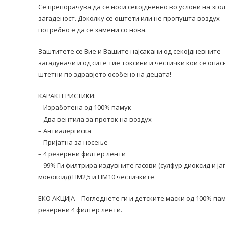
Се препорачува да се носи секојдневно во услови на зг
загаденост. Доколку се оштети или не пропушта воздух
потребно е да се замени со нова.
Заштитете се Вие и Вашите најсакани од секојдневните
загадувачи и од сите тие токсини и честички кои се опас
штетни по здравјето особено на децата!
КАРАКТЕРИСТИКИ:
– Изработена од 100% памук
– Два вентила за проток на воздух
– Антиалергиска
– Пријатна за носење
– 4 резервни филтер ленти
– 99% Ги филтрира издувните гасови (сулфур диоксид и ја
моноксид) ПМ2,5 и ПМ10 честичките
ЕКО АКЦИЈА – Погледнете ги и детските маски од 100% пам
резервни 4 филтер ленти.