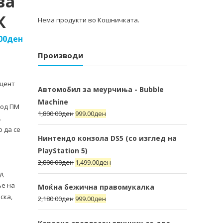
ва
К
Нема продукти во Кошничката.
00
ден
Производи
оцент
Автомобил за меурчиња - Bubble
Machine
 од ПМ
1,800.00
ден
999.00
ден
.
о да се
Нинтендо конзола DS5 (со изглед на
PlayStation 5)
2,800.00
ден
1,499.00
ден
од
ње на
Моќна бежична правомукалка
ска,
2,180.00
ден
999.00
ден