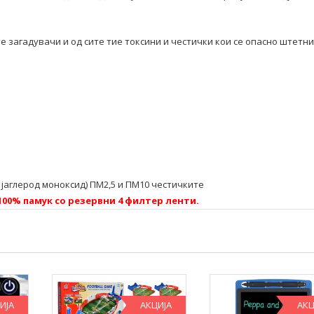
е загадувачи и од сите тие токсини и честички кои се опасно штетни
 јаглерод моноксид) ПМ2,5 и ПМ10 честичките
100% памук со резервни 4 филтер ленти.
ИЈА
АКЦИЈА
АКЦ