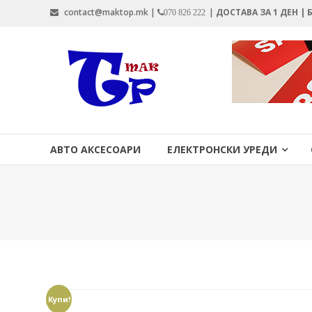
Skip
contact@maktop.mk |
|
ДОСТАВА ЗА 1 ДЕН |
070 826 222
to
content
MAKTOP.MK
АВТО АКСЕСОАРИ
ЕЛЕКТРОНСКИ УРЕДИ
Купи!