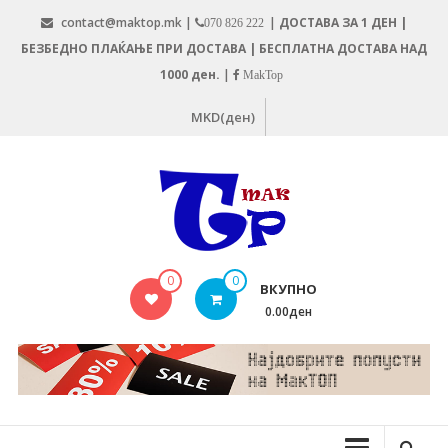
Skip
contact@maktop.mk |
|
ДОСТАВА ЗА 1 ДЕН |
070 826 222
to
БЕЗБЕДНО ПЛАЌАЊЕ ПРИ ДОСТАВА | БЕСПЛАТНА ДОСТАВА НАД
content
1000 ден.
|
MakTop
MKD(ден)
MAKTOP.MK
0
0
ВКУПНО
0.00ден