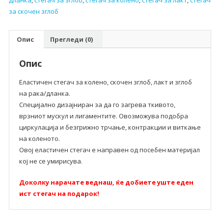
дланка
,
стегач за зглоб
,
стегач за колено
,
стегач за лакт
,
стегач
за скочен зглоб
Опис
Прегледи (0)
Опис
Еластичен стегач за колено, скочен зглоб, лакт и зглоб
на рака/дланка.
Специјално дизајниран за да го загрева ткивото,
врзниот мускул и лигаментите. Овозможува подобра
циркулација и безгрижно трчање, контракции и виткање
на коленото.
Овој еластичен стегач е направен од посебен материјал
кој не се умирисува.
Доколку нарачате веднаш, ќе добиете уште еден
ист стегач на подарок!