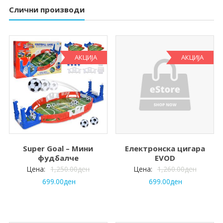
Слични производи
АКЦИЈА
АКЦИЈА
Super Goal – Мини
Електронска цигара
фудбалче
EVOD
Цена:
1,250.00
ден
Цена:
1,260.00
ден
699.00
ден
699.00
ден