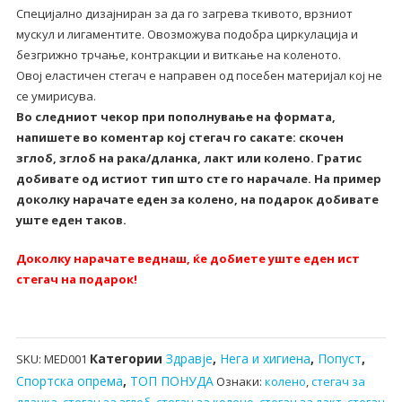
Специјално дизајниран за да го загрева ткивото, врзниот
лакт
мускул и лигаментите. Овозможува подобра циркулација и
и
безгрижно трчање, контракции и виткање на коленото.
зглобови
Овој еластичен стегач е направен од посебен материјал кој не
количина
се умирисува.
Во следниот чекор при пополнување на формата,
напишете во коментар кој стегач го сакате: скочен
зглоб, зглоб на рака/дланка, лакт или колено. Гратис
добивате од истиот тип што сте го нарачале. На пример
доколку нарачате еден за колено, на подарок добивате
уште еден таков.
Доколку нарачате веднаш, ќе добиете уште еден ист
стегач на подарок!
Категории
Здравје
,
Нега и хигиена
,
Попуст
,
SKU:
MED001
Спортска опрема
,
ТОП ПОНУДА
Ознаки:
колено
,
стегач за