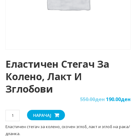
Еластичен Стегач За
Колено, Лакт И
Зглобови
550.00
ден
190.00
ден
Еластичен
НАРАЧАЈ
стегач
Еластичен стегач за колено, скочен зглоб, лакт и зглоб на рака/
за
дланка.
колено,