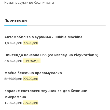
Нема продукти во Кошничката.
Производи
Автомобил за меурчиња - Bubble Machine
1,800.00
ден
999.00
ден
Нинтендо конзола DS5 (со изглед на PlayStation 5)
2,800.00
ден
1,499.00
ден
Моќна бежична правомукалка
2,180.00
ден
999.00
ден
Караоке светлосен звучник со два бежични
микрофона
1,200.00
ден
799.00
ден