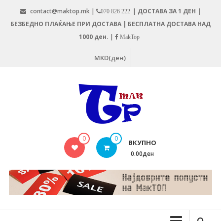
Skip
contact@maktop.mk |
|
ДОСТАВА ЗА 1 ДЕН |
070 826 222
to
БЕЗБЕДНО ПЛАЌАЊЕ ПРИ ДОСТАВА | БЕСПЛАТНА ДОСТАВА НАД
content
1000 ден.
|
MakTop
MKD(ден)
MAKTOP.MK
0
0
ВКУПНО
0.00ден