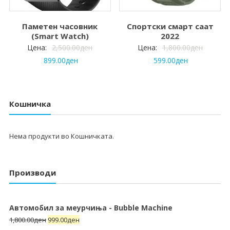
Паметен часовник
Спортски смарт саат
(Smart Watch)
2022
Цена:
2,500.00
ден
Цена:
1,800.00
ден
899.00
ден
599.00
ден
Кошничка
Нема продукти во Кошничката.
Производи
Автомобил за меурчиња - Bubble Machine
1,800.00
ден
999.00
ден