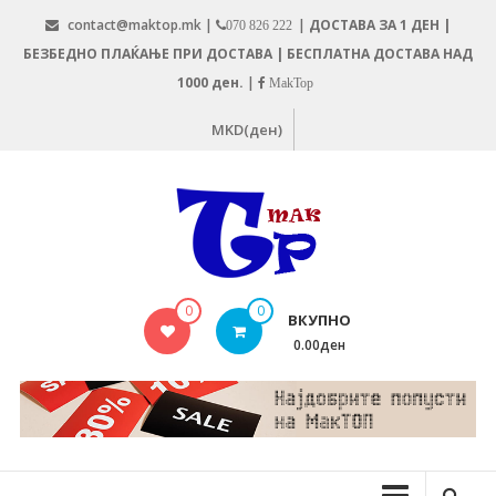
Skip
contact@maktop.mk |
|
ДОСТАВА ЗА 1 ДЕН |
070 826 222
to
БЕЗБЕДНО ПЛАЌАЊЕ ПРИ ДОСТАВА | БЕСПЛАТНА ДОСТАВА НАД
content
1000 ден.
|
MakTop
MKD(ден)
MAKTOP.MK
0
0
ВКУПНО
0.00ден