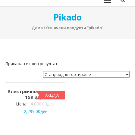
Pikado
Дома
/ Означени продукти “pikado”
Прикажан е еден резултат
Електрично пикадо со
АКЦИЈА
159 игри
Цена:
4,800.00
ден
2,299.00
ден