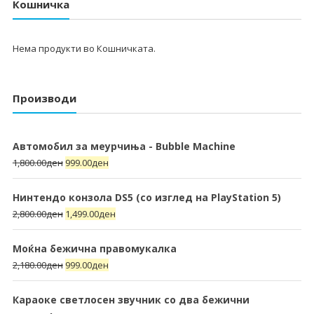
Кошничка
Нема продукти во Кошничката.
Производи
Автомобил за меурчиња - Bubble Machine
1,800.00
ден
999.00
ден
Нинтендо конзола DS5 (со изглед на PlayStation 5)
2,800.00
ден
1,499.00
ден
Моќна бежична правомукалка
2,180.00
ден
999.00
ден
Караоке светлосен звучник со два бежични