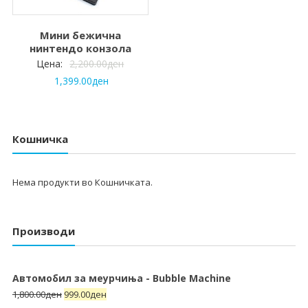
Мини бежична
нинтендо конзола
Цена:
2,200.00
ден
1,399.00
ден
Кошничка
Нема продукти во Кошничката.
Производи
Автомобил за меурчиња - Bubble Machine
1,800.00
ден
999.00
ден