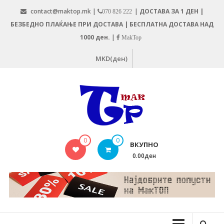
Skip
contact@maktop.mk |
|
ДОСТАВА ЗА 1 ДЕН |
070 826 222
to
БЕЗБЕДНО ПЛАЌАЊЕ ПРИ ДОСТАВА | БЕСПЛАТНА ДОСТАВА НАД
content
1000 ден.
|
MakTop
MKD(ден)
MAKTOP.MK
0
0
ВКУПНО
0.00ден