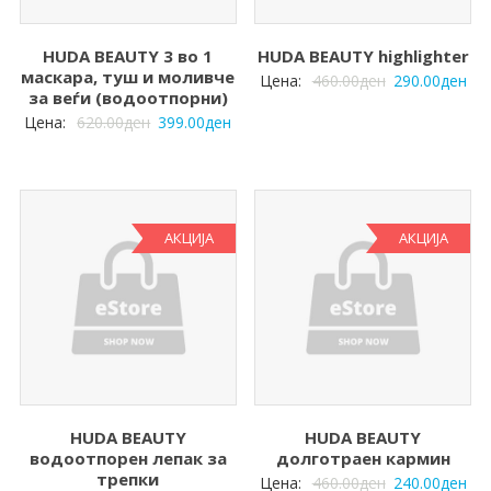
HUDA BEAUTY 3 во 1
HUDA BEAUTY highlighter
маскара, туш и моливче
Цена:
460.00
ден
290.00
ден
за веѓи (водоотпорни)
Цена:
620.00
ден
399.00
ден
АКЦИЈА
АКЦИЈА
HUDA BEAUTY
HUDA BEAUTY
водоотпорен лепак за
долготраен кармин
трепки
Цена:
460.00
ден
240.00
ден