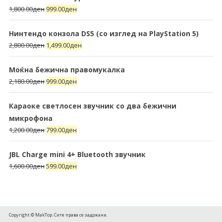
1,800.00
ден
999.00
ден
Нинтендо конзола DS5 (со изглед на PlayStation 5)
2,800.00
ден
1,499.00
ден
Моќна бежична правомукалка
2,180.00
ден
999.00
ден
Караоке светлосен звучник со два бежични
микрофона
1,200.00
ден
799.00
ден
JBL Charge mini 4+ Bluetooth звучник
1,600.00
ден
599.00
ден
Copyright © MakTop. Сите права се задржани.