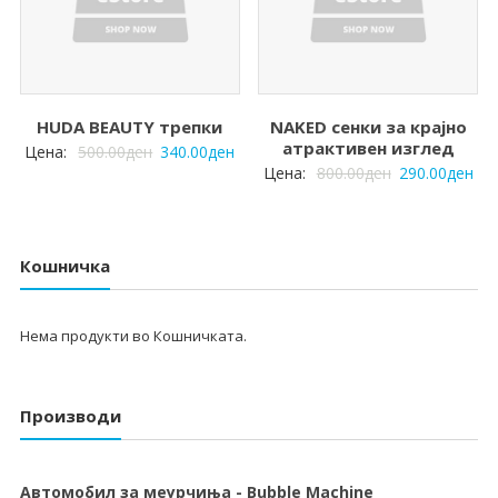
HUDA BEAUTY трепки
NAKED сенки за крајно
атрактивен изглед
Цена:
500.00
ден
340.00
ден
Цена:
800.00
ден
290.00
ден
Кошничка
Нема продукти во Кошничката.
Производи
Автомобил за меурчиња - Bubble Machine