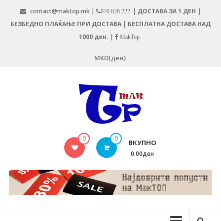
Skip
contact@maktop.mk |
|
ДОСТАВА ЗА 1 ДЕН |
070 826 222
to
БЕЗБЕДНО ПЛАЌАЊЕ ПРИ ДОСТАВА | БЕСПЛАТНА ДОСТАВА НАД
content
1000 ден.
|
MakTop
MKD(ден)
MAKTOP.MK
0
0
ВКУПНО
0.00ден