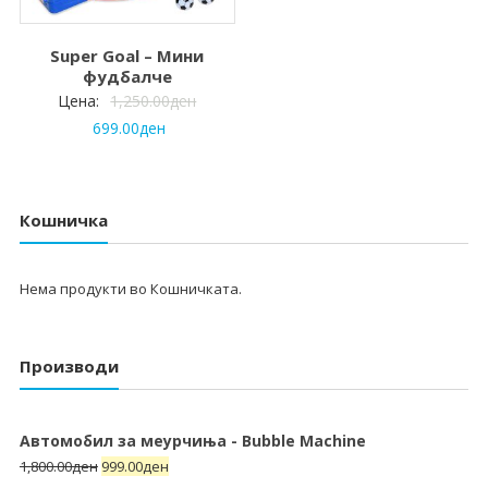
Super Goal – Мини
фудбалче
Цена:
1,250.00
ден
699.00
ден
Кошничка
Нема продукти во Кошничката.
Производи
Автомобил за меурчиња - Bubble Machine
1,800.00
ден
999.00
ден