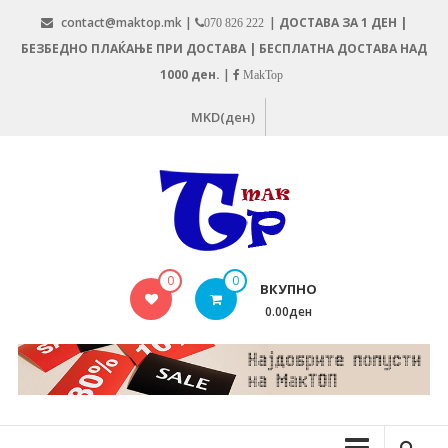
Skip
contact@maktop.mk |
|
ДОСТАВА ЗА 1 ДЕН |
070 826 222
to
БЕЗБЕДНО ПЛАЌАЊЕ ПРИ ДОСТАВА | БЕСПЛАТНА ДОСТАВА НАД
content
1000 ден.
|
MakTop
MKD(ден)
MAKTOP.MK
0
0
ВКУПНО
0.00ден