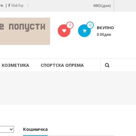
ен.
|
MKD(ден)
MakTop
0
0
ВКУПНО
0.00ден
КОЗМЕТИКА
СПОРТСКА ОПРЕМА
Кошничка