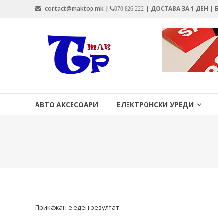
Skip
contact@maktop.mk |
|
ДОСТАВА ЗА 1 ДЕН |
070 826 222
to
content
MAKTOP.MK
АВТО АКСЕСОАРИ
ЕЛЕКТРОНСКИ УРЕДИ
Прикажан е еден резултат