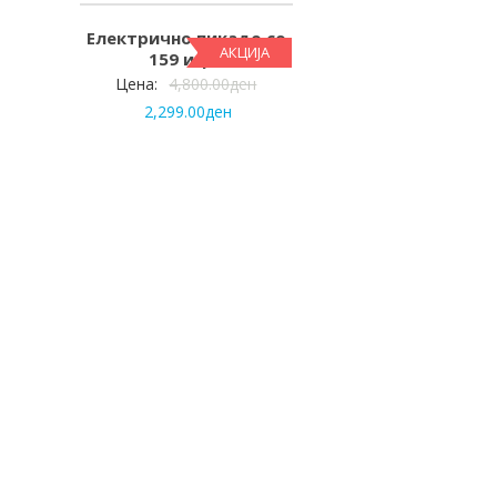
Електрично пикадо со
АКЦИЈА
159 игри
Цена:
4,800.00
ден
2,299.00
ден