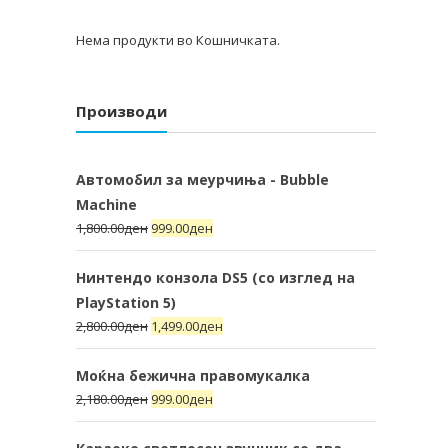
Нема продукти во Кошничката.
Производи
Автомобил за меурчиња - Bubble
Machine
1,800.00
ден
999.00
ден
Нинтендо конзола DS5 (со изглед на
PlayStation 5)
2,800.00
ден
1,499.00
ден
Моќна бежична правомукалка
2,180.00
ден
999.00
ден