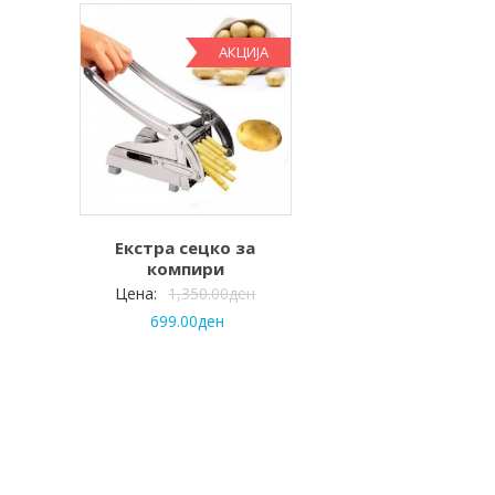
АКЦИЈА
Екстра сецко за
компири
Цена:
1,350.00
ден
699.00
ден