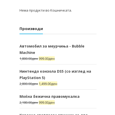
Нема продукти во Кошничката.
Производи
Автомобил за меурчиња - Bubble
Machine
1,800.00
ден
999.00
ден
Нинтендо конзола DS5 (со изглед на
PlayStation 5)
2,800.00
ден
1,499.00
ден
Моќна бежична правомукалка
2,180.00
ден
999.00
ден