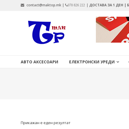
Skip
contact@maktop.mk |
|
ДОСТАВА ЗА 1 ДЕН |
070 826 222
to
content
MAKTOP.MK
АВТО АКСЕСОАРИ
ЕЛЕКТРОНСКИ УРЕДИ
Прикажан е еден резултат