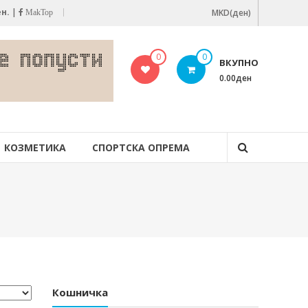
ен.
|
MKD(ден)
MakTop
0
0
ВКУПНО
0.00ден
КОЗМЕТИКА
СПОРТСКА ОПРЕМА
Кошничка