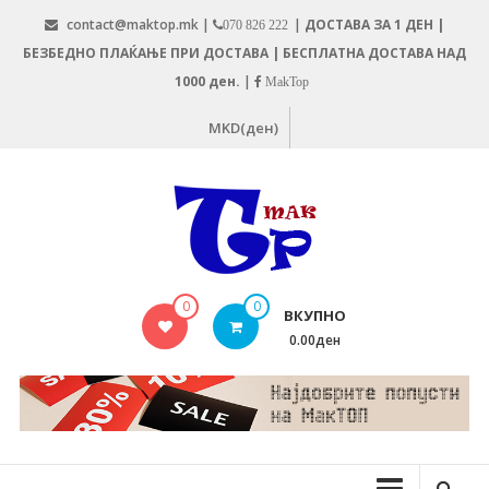
Skip
contact@maktop.mk |
|
ДОСТАВА ЗА 1 ДЕН |
070 826 222
to
БЕЗБЕДНО ПЛАЌАЊЕ ПРИ ДОСТАВА | БЕСПЛАТНА ДОСТАВА НАД
content
1000 ден.
|
MakTop
MKD(ден)
MAKTOP.MK
0
0
ВКУПНО
0.00ден