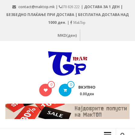
Skip
contact@maktop.mk |
|
ДОСТАВА ЗА 1 ДЕН |
070 826 222
to
БЕЗБЕДНО ПЛАЌАЊЕ ПРИ ДОСТАВА | БЕСПЛАТНА ДОСТАВА НАД
content
1000 ден.
|
MakTop
MKD(ден)
MAKTOP.MK
0
0
ВКУПНО
0.00ден