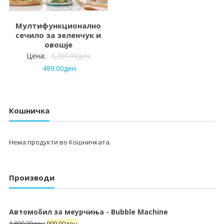
Мултифункционално
сечило за зеленчук и
овошје
Цена:
1,200.00
ден
499.00
ден
Кошничка
Нема продукти во Кошничката.
Производи
Автомобил за меурчиња - Bubble Machine
1,800.00
ден
999.00
ден