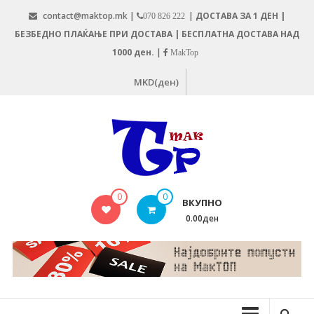
Skip
contact@maktop.mk |
|
ДОСТАВА ЗА 1 ДЕН |
070 826 222
to
БЕЗБЕДНО ПЛАЌАЊЕ ПРИ ДОСТАВА | БЕСПЛАТНА ДОСТАВА НАД
content
1000 ден.
|
MakTop
MKD(ден)
MAKTOP.MK
0
0
ВКУПНО
0.00ден