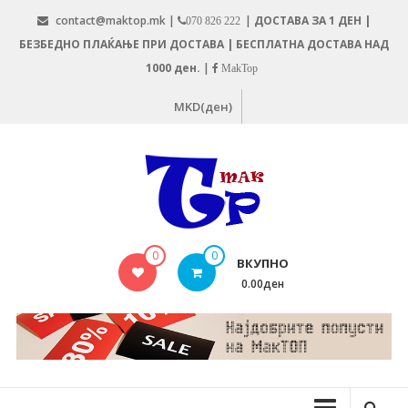
Skip
contact@maktop.mk |
|
ДОСТАВА ЗА 1 ДЕН |
070 826 222
to
БЕЗБЕДНО ПЛАЌАЊЕ ПРИ ДОСТАВА | БЕСПЛАТНА ДОСТАВА НАД
content
1000 ден.
|
MakTop
MKD(ден)
MAKTOP.MK
0
0
ВКУПНО
0.00ден