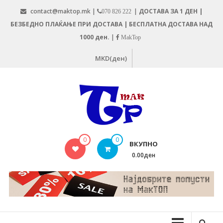
Skip
contact@maktop.mk |
|
ДОСТАВА ЗА 1 ДЕН |
070 826 222
to
БЕЗБЕДНО ПЛАЌАЊЕ ПРИ ДОСТАВА | БЕСПЛАТНА ДОСТАВА НАД
content
1000 ден.
|
MakTop
MKD(ден)
MAKTOP.MK
0
0
ВКУПНО
0.00ден