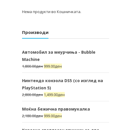
Нема продукти во Кошничката.
Производи
Автомобил за меурчиња - Bubble
Machine
1,800.00
ден
999.00
ден
Нинтендо конзола DS5 (со изглед на
PlayStation 5)
2,800.00
ден
1,499.00
ден
Моќна бежична правомукалка
2,180.00
ден
999.00
ден