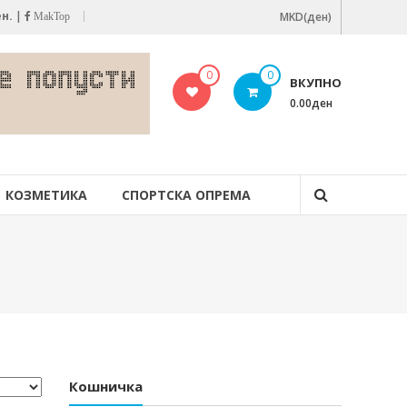
ен.
|
MKD(ден)
MakTop
0
0
ВКУПНО
0.00ден
КОЗМЕТИКА
СПОРТСКА ОПРЕМА
Кошничка