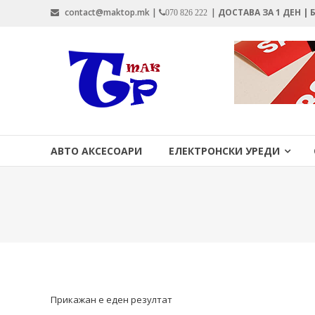
Skip
contact@maktop.mk |
|
ДОСТАВА ЗА 1 ДЕН |
070 826 222
to
content
MAKTOP.MK
АВТО АКСЕСОАРИ
ЕЛЕКТРОНСКИ УРЕДИ
Прикажан е еден резултат