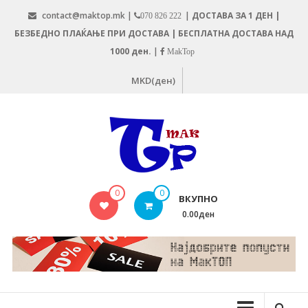
Skip
contact@maktop.mk |
|
ДОСТАВА ЗА 1 ДЕН |
070 826 222
to
БЕЗБЕДНО ПЛАЌАЊЕ ПРИ ДОСТАВА | БЕСПЛАТНА ДОСТАВА НАД
content
1000 ден.
|
MakTop
MKD(ден)
MAKTOP.MK
0
0
ВКУПНО
0.00ден