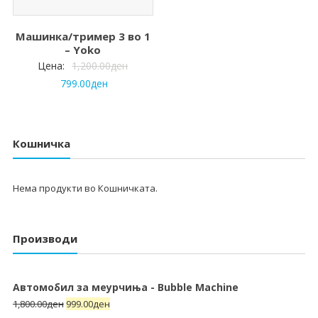
Машинка/тример 3 во 1
– Yoko
Цена:
1,200.00
ден
799.00
ден
Кошничка
Нема продукти во Кошничката.
Производи
Автомобил за меурчиња - Bubble Machine
1,800.00
ден
999.00
ден