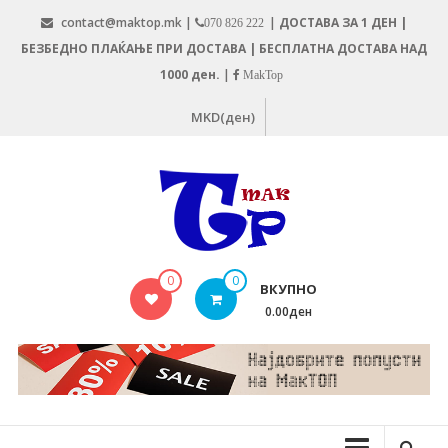
Skip
contact@maktop.mk |
|
ДОСТАВА ЗА 1 ДЕН |
070 826 222
to
БЕЗБЕДНО ПЛАЌАЊЕ ПРИ ДОСТАВА | БЕСПЛАТНА ДОСТАВА НАД
content
1000 ден.
|
MakTop
MKD(ден)
MAKTOP.MK
0
0
ВКУПНО
0.00ден