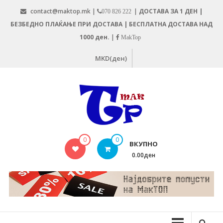
Skip
contact@maktop.mk |
|
ДОСТАВА ЗА 1 ДЕН |
070 826 222
to
БЕЗБЕДНО ПЛАЌАЊЕ ПРИ ДОСТАВА | БЕСПЛАТНА ДОСТАВА НАД
content
1000 ден.
|
MakTop
MKD(ден)
MAKTOP.MK
0
0
ВКУПНО
0.00ден